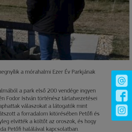
egnyílik a mórahalmi Ezer Év Parkjának
almából a park első 200 vendége ingyen
én Fodor István történész tárlatvezetései
aphattak válaszokat a látogatók mint
átszott a forradalom kitörésében Petőfi és
nyleg elvitték a költőt az oroszok, és hogy
nda Petőfi halálával kapcsolatban.