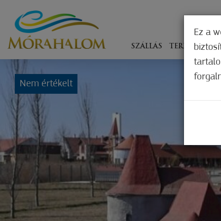
Ez a w
biztos
SZÁLLÁS
TERÍTÉKEN
tartal
forgal
Nem értékelt