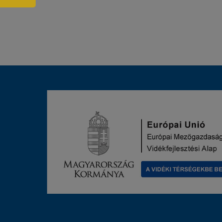
IRATKOZZON
FEL
HÍRLEVELÜNKRE