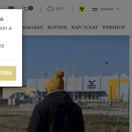
0
30,6°C
MAGYAR
ak
kön a
IVEL
CSOMAGBAN
RÓLUNK
KAPCSOLAT
WEBSHOP
ez.
ÍTÁSA