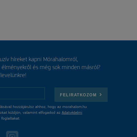
luzív híreket kapni Mórahalomról,
, élményekről és még sok minden másról?
rlevelünkre!
FELIRATKOZOM
ásával hozzájárulsz ahhoz, hogy az morahalom.hu
atokat küldjön, valamint elfogadod az
Adatvédelmi
foglaltakat.