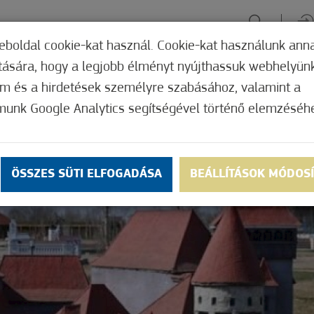
eboldal cookie-kat használ. Cookie-kat használunk ann
ítására, hogy a legjobb élményt nyújthassuk webhelyün
ÉLMÉNYSZERZÉS
ZÖLD FÓKUSZ
GYÓGYHELY
MERRE, M
om és a hirdetések személyre szabásához, valamint a
munk Google Analytics segítségével történő elemzéséh
ÖSSZES SÜTI ELFOGADÁSA
BEÁLLÍTÁSOK MÓDOS