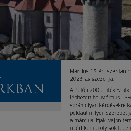
A
Március 15-én, szerdán m
2023-as szezonja.
ARKBAN
A Petőfi 200 emlékév alk
léphetett be. Március 15-
során olyan kérdésekre k
például milyen szerepet j
a márciusi ifjak, vajon té
miért kering oly sok lege