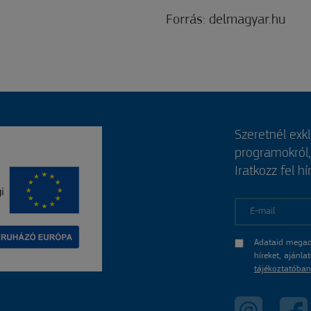
Forrás: delmagyar.hu
Szeretnél exk
programokról
Iratkozz fel hí
E-mail
Adataid megad
híreket, ajánl
tájékoztatóban