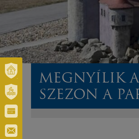
MEGNYÍLIK 
VÁROSUNK
ÉS
TÉRSÉGÜNK
SZEZON A P
SZT.
ERZSÉBET
GYÓGYFÜRDŐ
VÁROS-
ÉS
TURISZTIKAI
KÁRTYA