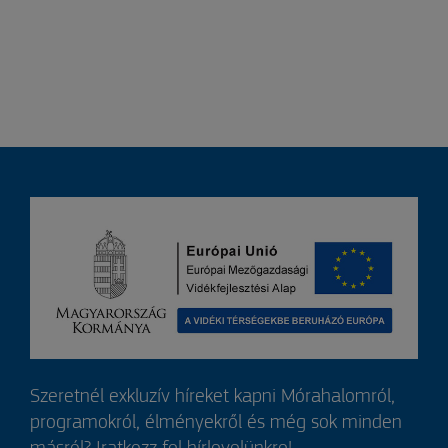
Szeretnél exkluzív híreket kapni Mórahalomról,
programokról, élményekről és még sok minden