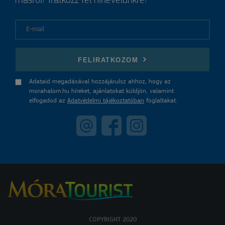
másról? Iratkozz fel hírlevelünkre!
E-mail
FELIRATKOZOM
Adataid megadásával hozzájárulsz ahhoz, hogy az
morahalom.hu híreket, ajánlatokat küldjön, valamint
elfogadod az
Adatvédelmi tájékoztatóban
foglaltakat.
COPYRIGHT 2020