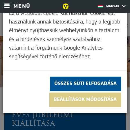
MENÜ
MAGYAR
Ez a weboldal cookie-kat használ. Cookie-kat
használunk annak biztosítására, hogy a legjobb
0
37,2°C
élményt nyújthassuk webhelyünkön a tartalom
és a hirdetések személyre szabásához,
valamint a forgalmunk Google Analytics
Nem értékelt
segítségével történő elemzéséhez.
ÖSSZES SÜTI ELFOGADÁSA
MEGNYÍLT A MÓRAHALOM
BEÁLLÍTÁSOK MÓDOSÍTÁSA
NÉPTÁNC EGYESÜLET 10
ÉVES JUBILEUMI
KIÁLLÍTÁSA