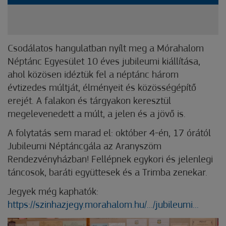
Csodálatos hangulatban nyílt meg a Mórahalom
Néptánc Egyesület 10 éves jubileumi kiállítása,
ahol közösen idéztük fel a néptánc három
évtizedes múltját, élményeit és
közösségépítő
erejét. A falakon és tárgyakon keresztül
megelevenedett a múlt, a jelen és a jövő is.
A folytatás sem marad el: október 4-én, 17 órától
Jubileumi Néptáncgála az Aranyszöm
Rendezvényházban! Fellépnek egykori és jelenlegi
táncosok, baráti együttesek és a Trimba zenekar.
Jegyek még kaphatók:
https://szinhazjegy.morahalom.hu/.../jubileumi...