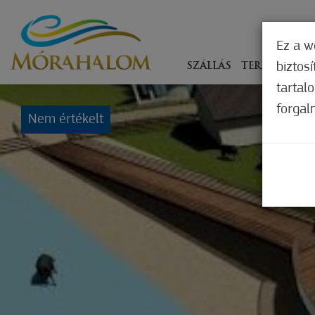
Ez a w
biztos
SZÁLLÁS
TERÍTÉKEN
tartal
forgal
Nem értékelt