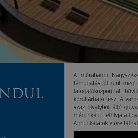
A mórahalmi Nagyszéksó
támogatásból újul meg a
INDUL
látogatóközponttal bőví
körüljárható lesz. A vár
száz bivalyból álló guly
még inkább felhívja a fig
A munkálatok előre látha