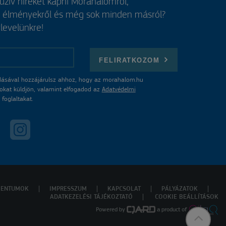
luzív híreket kapni Mórahalomról,
, élményekről és még sok minden másról?
rlevelünkre!
FELIRATKOZOM
ásával hozzájárulsz ahhoz, hogy az morahalom.hu
atokat küldjön, valamint elfogadod az
Adatvédelmi
foglaltakat.
ENTUMOK
IMPRESSZUM
KAPCSOLAT
PÁLYÁZATOK
ADATKEZELÉSI TÁJÉKOZTATÓ
COOKIE BEÁLLÍTÁSOK
Powered by
a product of