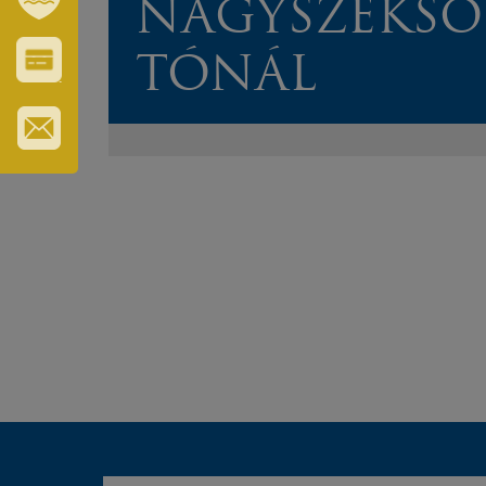
NAGYSZÉKSÓ
SZT.
ERZSÉBET
GYÓGYFÜRDŐ
TÓNÁL
VÁROS-
ÉS
TURISZTIKAI
KÁRTYA
IRATKOZZON
FEL
HÍRLEVELÜNKRE