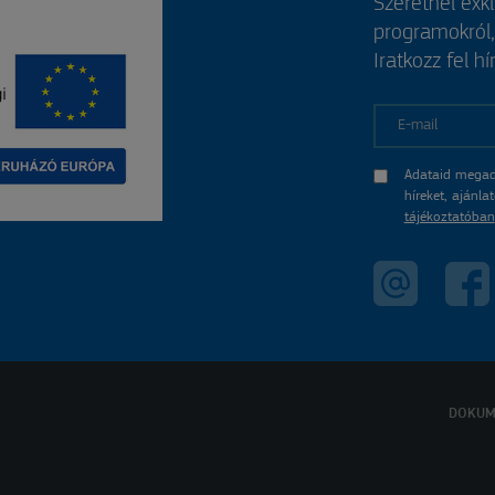
Szeretnél exk
programokról
Iratkozz fel hí
E-mail
Adataid megad
híreket, ajánl
tájékoztatóban
DOKUM