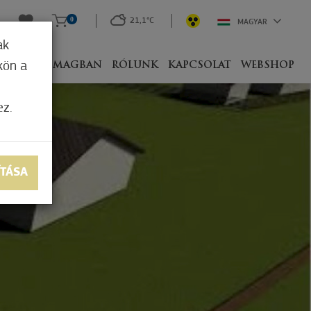
0
21,1°C
MAGYAR
ak
kön a
IVEL
CSOMAGBAN
RÓLUNK
KAPCSOLAT
WEBSHOP
ez.
ÍTÁSA