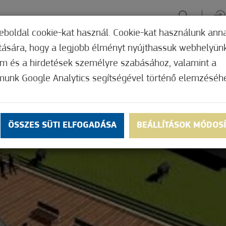
eboldal cookie-kat használ. Cookie-kat használunk ann
ítására, hogy a legjobb élményt nyújthassuk webhelyün
ÉLMÉNYSZERZÉS
ZÖLD FÓKUSZ
GYÓGYHELY
MERRE, M
om és a hirdetések személyre szabásához, valamint a
munk Google Analytics segítségével történő elemzéséh
ÖSSZES SÜTI ELFOGADÁSA
BEÁLLÍTÁSOK MÓDOS