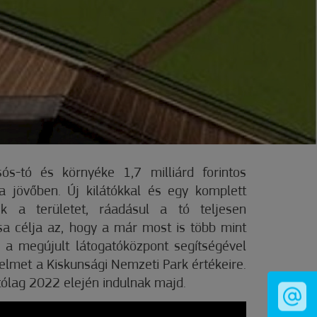
s-tó és környéke 1,7 milliárd forintos
 jövőben. Új kilátókkal és egy komplett
tik a területet, ráadásul a tó teljesen
osa célja az, hogy a már most is több mint
a a megújult látogatóközpont segítségével
yelmet a Kiskunsági Nemzeti Park értékeire.
tólag 2022 elején indulnak majd.