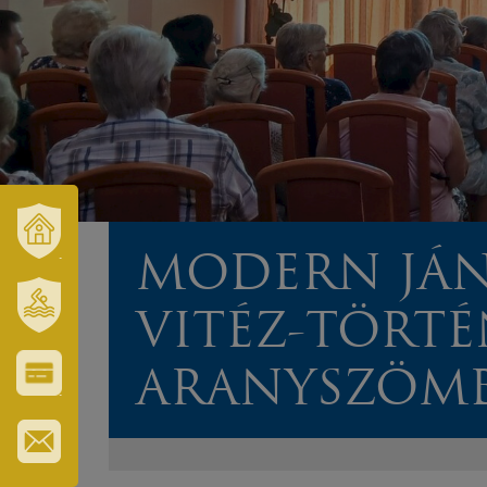
MODERN JÁ
VÁROSUNK
ÉS
TÉRSÉGÜNK
VITÉZ-TÖRTÉ
SZT.
ERZSÉBET
GYÓGYFÜRDŐ
ARANYSZÖM
VÁROS-
ÉS
TURISZTIKAI
KÁRTYA
IRATKOZZON