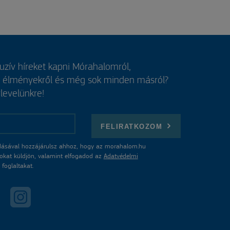
luzív híreket kapni Mórahalomról,
, élményekről és még sok minden másról?
rlevelünkre!
FELIRATKOZOM
ásával hozzájárulsz ahhoz, hogy az morahalom.hu
atokat küldjön, valamint elfogadod az
Adatvédelmi
foglaltakat.