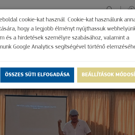
eboldal cookie-kat használ. Cookie-kat használunk ann
ítására, hogy a legjobb élményt nyújthassuk webhelyün
ÉLMÉNYSZERZÉS
ZÖLD FÓKUSZ
GYÓGYHELY
MERRE, M
om és a hirdetések személyre szabásához, valamint a
munk Google Analytics segítségével történő elemzéséh
ÖSSZES SÜTI ELFOGADÁSA
BEÁLLÍTÁSOK MÓDOS