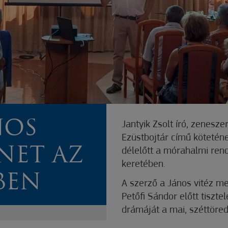
NOS
Jantyik Zsolt író, zenesz
Ezüstbojtár című kötetén
NET AZ
délelőtt a mórahalmi ren
keretében.
BEN
A szerző a János vitéz m
Petőfi Sándor előtt tiszte
drámáját a mai, széttöred