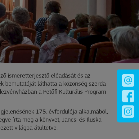
erző ismeretterjesztő előadását és az
ek bemutatóját láthatta a közönség szerda
dezvényházban a Petőfi Kulturális Program
egjelenésének 175. évfordulója alkalmából,
legve írta meg a könyvet, Jancsi és Iluska
ezett világba átültetve.