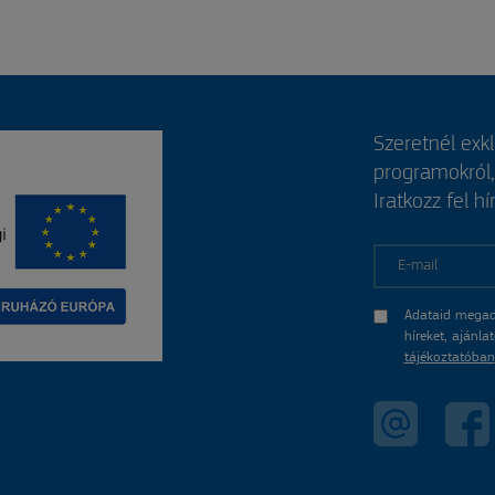
Szeretnél exk
programokról
Iratkozz fel hí
E-mail
Adataid megad
híreket, ajánl
tájékoztatóban