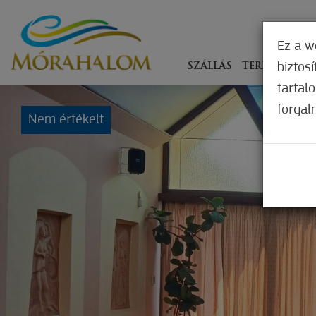
Ez a w
biztos
SZÁLLÁS
TERÍTÉKEN
tartal
forgal
Nem értékelt