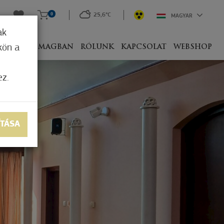
0
25,6°C
MAGYAR
ak
kön a
IVEL
CSOMAGBAN
RÓLUNK
KAPCSOLAT
WEBSHOP
ez.
ÍTÁSA