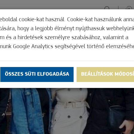
eboldal cookie-kat használ. Cookie-kat használunk ann
ítására, hogy a legjobb élményt nyújthassuk webhelyün
ÉLMÉNYSZERZÉS
ZÖLD FÓKUSZ
GYÓGYHELY
MERRE, M
om és a hirdetések személyre szabásához, valamint a
munk Google Analytics segítségével történő elemzéséh
ÖSSZES SÜTI ELFOGADÁSA
BEÁLLÍTÁSOK MÓDOS