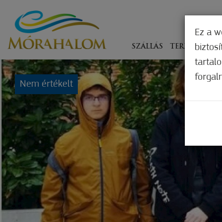
Ez a w
biztos
SZÁLLÁS
TERÍTÉKEN
tartal
forgal
Nem értékelt