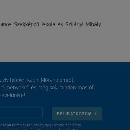
ános Szakképző Iskola és Szilágyi Mihály
luzív híreket kapni Mórahalomról,
, élményekről és még sok minden másról?
rlevelünkre!
FELIRATKOZOM
ásával hozzájárulsz ahhoz, hogy az morahalom.hu