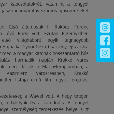
gyar kapcsolatokról, valamint a lengyel
, gasztronómiáról is számos új ismereteket
en. Első állomásuk II. Rákóczi Ferenc
en lévő Borsi volt. Ezután Przemyśłben
első világháború egyik legnagyobb
ló Hajnalka Gyóni Géza Csak egy éjszakára
t meg a magyar katonák hosszantartó hős
ándulás harmadik napján Krakkó város
tták meg. Jártak a Mária-templomban, a
A Kazimierz városrészben, Krakkó
ndler listája című film egyik forgatási
vezetesség a Wawel volt. A hegy tetején
ta, a bástyák és a katedrális. A lengyel
ngyel személyiség temetkezési helye is itt