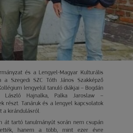
rmányzat és a Lengyel-Magyar Kulturális
en a Szegedi SZC Tóth János Szakképző
 Kollégium lengyelül tanuló diákjai – Bogdán
, László Hajnalka, Palka Jaroslaw –
ek részt. Tanáruk és a lengyel kapcsolatok
 a kirándulásról.
n át tartó tanulmányút során nem csupán
thették, hanem a több, mint ezer évre