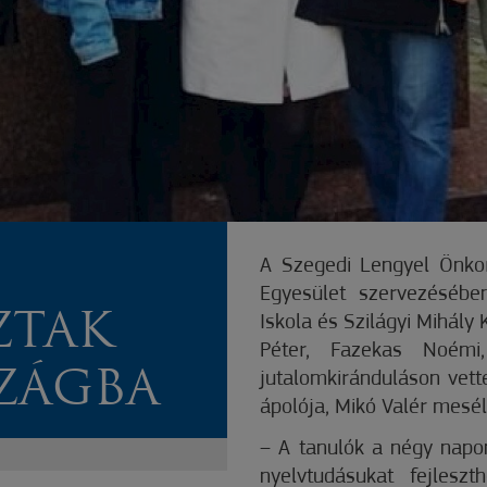
A Szegedi Lengyel Önko
Egyesület szervezéséb
ZTAK
Iskola és Szilágyi Mihály
Péter, Fazekas Noémi
ZÁGBA
jutalomkiránduláson vett
ápolója, Mikó Valér mesélt
– A tanulók a négy napo
nyelvtudásukat fejlesz