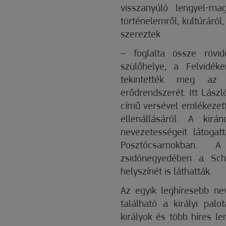
visszanyúló lengyel-ma
történelemről, kultúráról
szereztek
– foglalta össze rövid
szülőhelye, a Felvidék
tekintették meg az 
erődrendszerét. Itt Lász
című versével emlékezet
ellenállásáról. A kir
nevezetességeit látoga
Posztócsarnokban. 
zsidónegyedében a Schi
helyszínét is láthatták.
Az egyik leghíresebb ne
található a királyi palo
királyok és több híres le