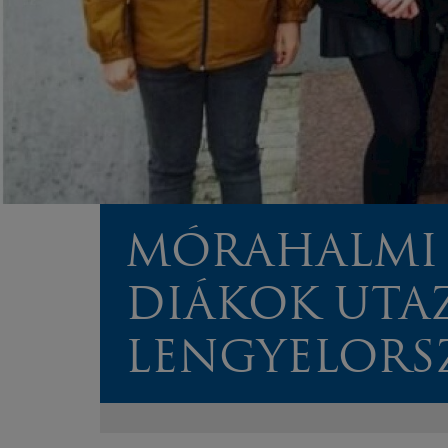
MÓRAHALMI
DIÁKOK UTA
LENGYELORS