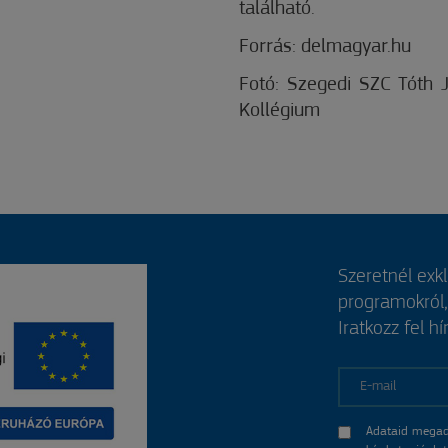
található.
Forrás: delmagyar.hu
Fotó: Szegedi SZC Tóth J
Kollégium
Szeretnél exk
programokról
Iratkozz fel hí
E-mail
Adataid megad