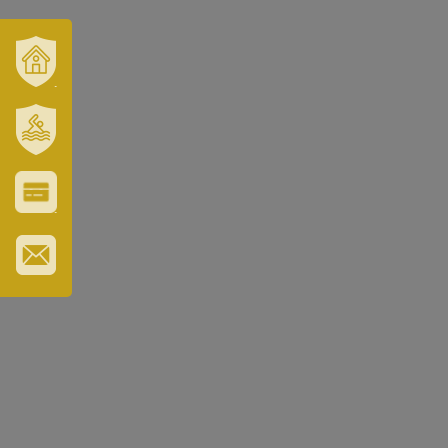
VÁROSUNK
ÉS
TÉRSÉGÜNK
SZT.
ERZSÉBET
GYÓGYFÜRDŐ
VÁROS-
ÉS
TURISZTIKAI
KÁRTYA
IRATKOZZON
FEL
HÍRLEVELÜNKRE