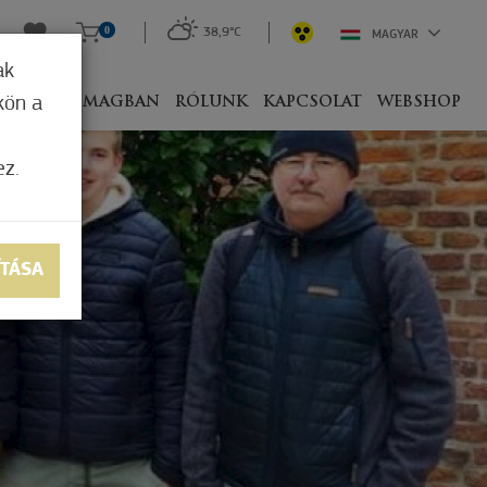
0
38,9°C
MAGYAR
ak
kön a
IVEL
CSOMAGBAN
RÓLUNK
KAPCSOLAT
WEBSHOP
ez.
ÍTÁSA