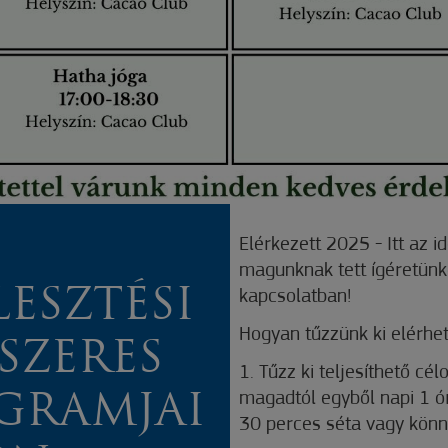
Elérkezett 2025 - Itt az 
magunknak tett ígéretünk
LESZTÉSI
kapcsolatban!
Hogyan tűzzünk ki elérhet
SZERES
1. Tűzz ki teljesíthető cé
magadtól egyből napi 1 ó
GRAMJAI
30 perces séta vagy könn