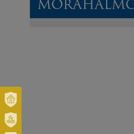
MÓRAHALM
VÁROSUNK
ÉS
TÉRSÉGÜNK
SZT.