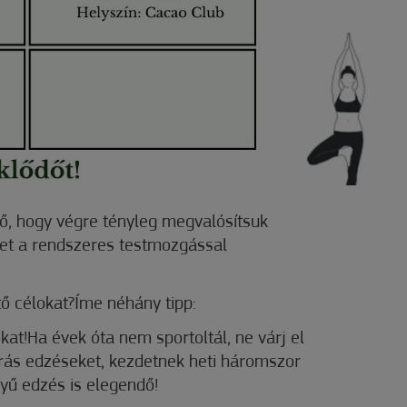
idő, hogy végre tényleg megvalósítsuk
et a rendszeres testmozgással
ő célokat?
Íme néhány tipp:
lokat!Ha évek óta nem sportoltál, ne várj el
rás edzéseket, kezdetnek heti háromszor
yű edzés is elegendő!