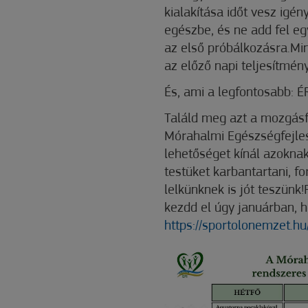
kialakítása időt vesz igé
egészbe, és ne add fel eg
az első próbálkozásra.Min
az előző napi teljesítmén
És, ami a legfontosabb:
Találd meg azt a mozgás
Mórahalmi Egészségfejles
lehetőséget kínál azoknak
testüket karbantartani, fo
lelkünknek is jót teszün
kezdd el úgy januárban, 
https://sportolonemzet.hu