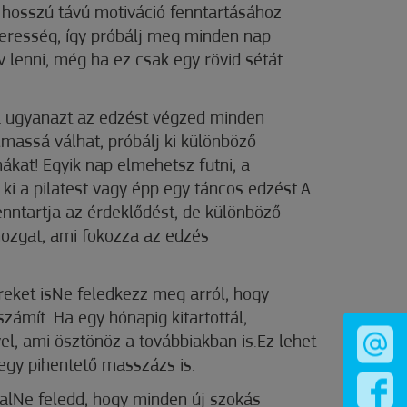
A hosszú távú motiváció fenntartásához
eresség, így próbálj meg minden nap
 lenni, még ha ez csak egy rövid sétát
a ugyanazt az edzést végzed minden
massá válhat, próbálj ki különböző
kat! Egyik nap elmehetsz futni, a
ki a pilatest vagy épp egy táncos edzést.A
nntartja az érdeklődést, de különböző
ozgat, ami fokozza az edzés
reket isNe feledkezz meg arról, hogy
zámít. Ha egy hónapig kitartottál,
l, ami ösztönöz a továbbiakban is.Ez lehet
egy pihentető masszázs is.
lNe feledd, hogy minden új szokás