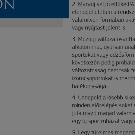
ON
2. Maradj végig eltökélt!
elengedhetetlen a rendsz
valamilyen formában aktív
vagy nyújtást jelent is.
3. Mozogj változatosanH
alkalommal, gyorsan unal
sportokat vagy edzésformá
következőn pedig próbáld 
változatosság nemcsak fe
izomcsoportokat is megm
hatékonyságát.
4. Ünnepeld a kisebb sike
minden előrelépés sokat s
jutalmazd magad valamive
egy új sportruházat vagy 
5. Légy türelmes magadda