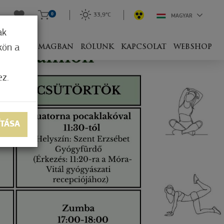
0
33,9°C
MAGYAR
ak
kön a
IVEL
CSOMAGBAN
RÓLUNK
KAPCSOLAT
WEBSHOP
ez.
ÍTÁSA