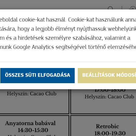
eboldal cookie-kat használ. Cookie-kat használunk ann
ítására, hogy a legjobb élményt nyújthassuk webhelyün
ÉLMÉNYSZERZÉS
ZÖLD FÓKUSZ
GYÓGYHELY
MERRE, M
om és a hirdetések személyre szabásához, valamint a
munk Google Analytics segítségével történő elemzéséh
ÖSSZES SÜTI ELFOGADÁSA
BEÁLLÍTÁSOK MÓDOS