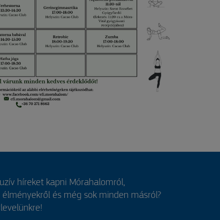
luzív híreket kapni Mórahalomról,
, élményekről és még sok minden másról?
rlevelünkre!