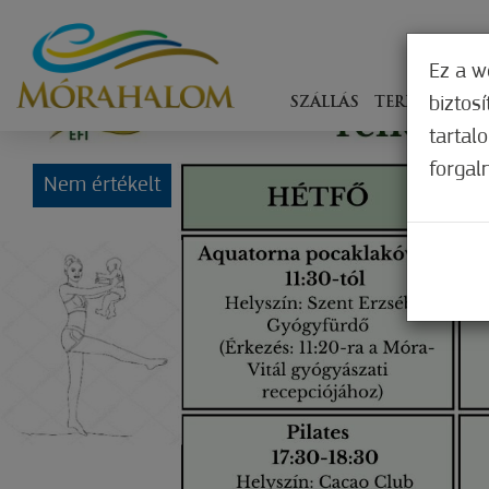
Ez a w
biztos
SZÁLLÁS
TERÍTÉKEN
tartal
forgal
Nem értékelt