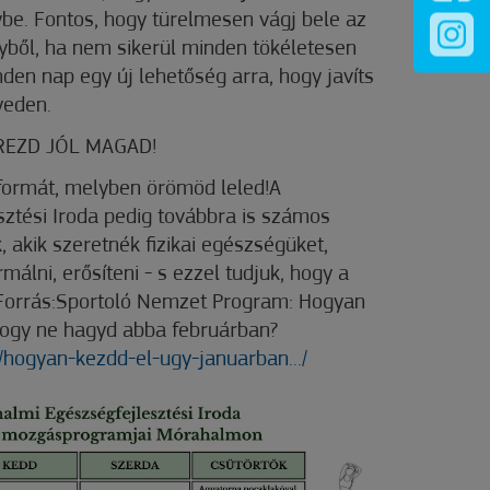
nybe. Fontos, hogy türelmesen vágj bele az
yből, ha nem sikerül minden tökéletesen
den nap egy új lehetőség arra, hogy javíts
yeden.
 ÉREZD JÓL MAGAD!
formát, melyben örömöd leled!A
ztési Iroda pedig továbbra is számos
, akik szeretnék fizikai egészségüket,
rmálni, erősíteni - s ezzel tudjuk, hogy a
k!Forrás:Sportoló Nemzet Program: Hogyan
hogy ne hagyd abba februárban?
/hogyan-kezdd-el-ugy-januarban.../