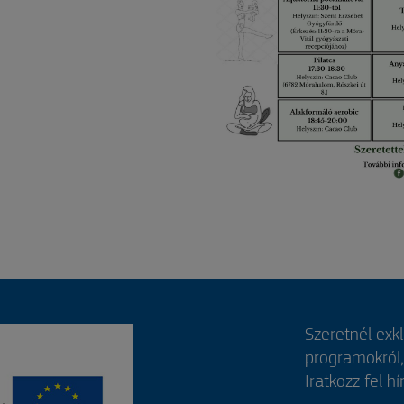
Szeretnél exk
programokról
Iratkozz fel hí