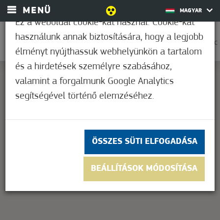
MENÜ
MAGYAR
Ez a weboldal cookie-kat használ. Cookie-kat
használunk annak biztosítására, hogy a legjobb
0
27,8°C
élményt nyújthassuk webhelyünkön a tartalom
és a hirdetések személyre szabásához,
valamint a forgalmunk Google Analytics
segítségével történő elemzéséhez.
This page can't load Google Maps correctly.
OK
Do you own this website?
ÖSSZES SÜTI ELFOGADÁSA
BEÁLLÍTÁSOK MÓDOSÍTÁSA