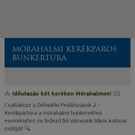
MÓRAHALMI KERÉKPÁROS
BUNKERTÚRA
🚴
Időutazás két keréken Mórahalmon!
🚴‍♀
Csatlakozz a Délvidéki Pedálozások 2.-
Kerékpártúra a mórahalmi bunkerekhez
eseményhez és fedezd fel városunk titkos katonai
múltját! 🔍