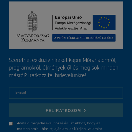
Szeretnél exkluzív híreket kapni Mórahalomról,
programokról, élményekről és még sok minden
másról? Iratkozz fel hírlevelünkre!
E-mail
FELIRATKOZOM
Adataid megadásával hozzájárulsz ahhoz, hogy az
morahalom.hu híreket, ajánlatokat küldjön, valamint