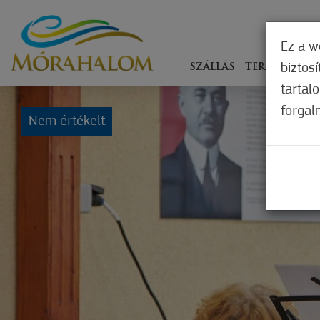
Ez a w
biztos
SZÁLLÁS
TERÍTÉKEN
tartal
forgal
Nem értékelt