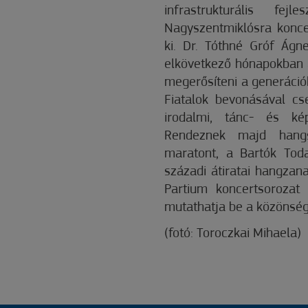
infrastrukturális fej
Nagyszentmiklósra konce
ki. Dr. Tóthné Gróf Ágn
elkövetkező hónapokban a
megerősíteni a generáció
Fiatalok bevonásával cs
irodalmi, tánc- és ké
Rendeznek majd hangs
maratont, a Bartók Tod
századi átiratai hangzan
Partium koncertsorozat
mutathatja be a közönsé
(fotó: Toroczkai Mihaela)