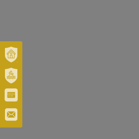
VÁROSUNK
ÉS
TÉRSÉGÜNK
SZT.
ERZSÉBET
GYÓGYFÜRDŐ
VÁROS-
ÉS
TURISZTIKAI
KÁRTYA
IRATKOZZON
FEL
HÍRLEVELÜNKRE