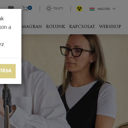
0
35,0°C
MAGYAR
ak
kön a
IVEL
CSOMAGBAN
RÓLUNK
KAPCSOLAT
WEBSHOP
ez.
ÍTÁSA