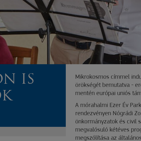
N IS
Mikrokosmos címmel indul 
örökségét bemutatva - e
ÓK
mentén európai uniós tám
A mórahalmi Ezer Év Park
rendezvényen Nógrádi Zo
önkormányzatok és civil
megvalósuló kétéves prog
megszólítása az általáno