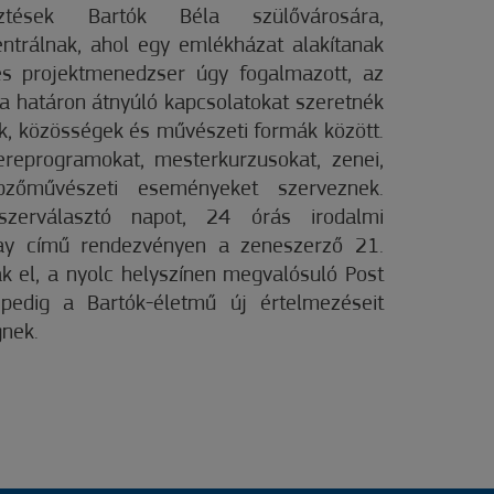
lesztések Bartók Béla szülővárosára,
ntrálnak, ahol egy emlékházat alakítanak
es projektmenedzser úgy fogalmazott, az
 határon átnyúló kapcsolatokat szeretnék
k, közösségek és művészeti formák között.
ereprogramokat, mesterkurzusokat, zenei,
pzőművészeti eseményeket szerveznek.
zerválasztó napot, 24 órás irodalmi
ay című rendezvényen a zeneszerző 21.
ak el, a nyolc helyszínen megvalósuló Post
 pedig a Bartók-életmű új értelmezéseit
gnek.