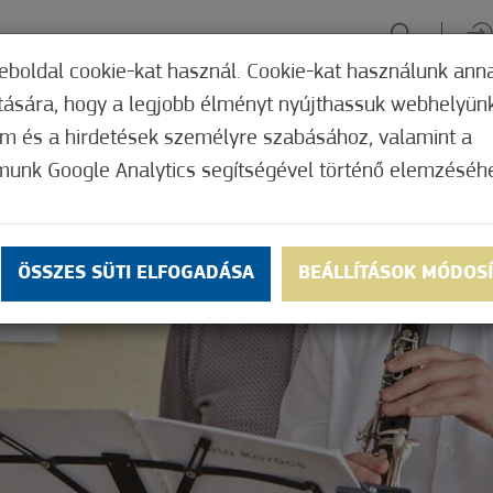
eboldal cookie-kat használ. Cookie-kat használunk ann
ítására, hogy a legjobb élményt nyújthassuk webhelyün
ÉLMÉNYSZERZÉS
ZÖLD FÓKUSZ
GYÓGYHELY
MERRE, M
om és a hirdetések személyre szabásához, valamint a
munk Google Analytics segítségével történő elemzéséh
ÖSSZES SÜTI ELFOGADÁSA
BEÁLLÍTÁSOK MÓDOS