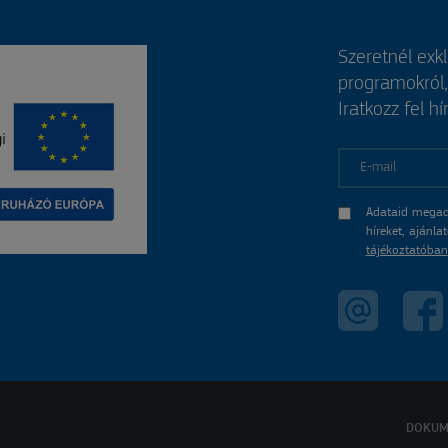
Szeretnél exk
programokról
Iratkozz fel hí
E-mail
Adataid megad
híreket, ajánl
tájékoztatóban
DOKUM