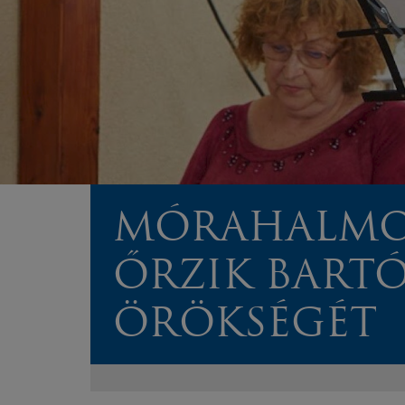
MÓRAHALMO
ŐRZIK BART
ÖRÖKSÉGÉT