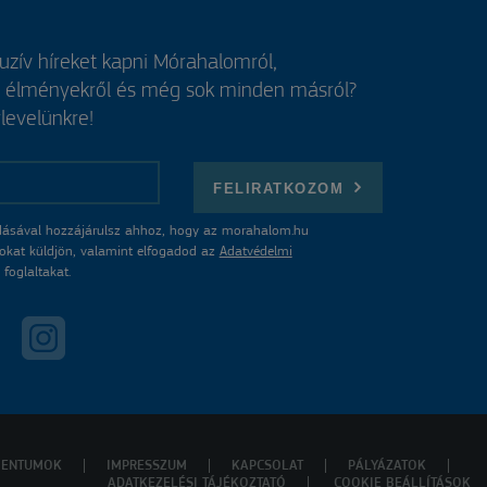
luzív híreket kapni Mórahalomról,
, élményekről és még sok minden másról?
rlevelünkre!
FELIRATKOZOM
ásával hozzájárulsz ahhoz, hogy az morahalom.hu
atokat küldjön, valamint elfogadod az
Adatvédelmi
foglaltakat.
ENTUMOK
IMPRESSZUM
KAPCSOLAT
PÁLYÁZATOK
ADATKEZELÉSI TÁJÉKOZTATÓ
COOKIE BEÁLLÍTÁSOK