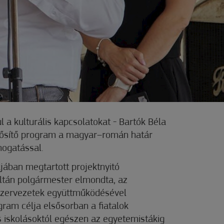
a kulturális kapcsolatokat - Bartók Béla
rősítő program a magyar–román határ
ogatással.
jában megtartott projektnyitó
ltán polgármester elmondta, az
 szervezetek együttműködésével
ram célja elsősorban a fiatalok
s iskolásoktól egészen az egyetemistákig