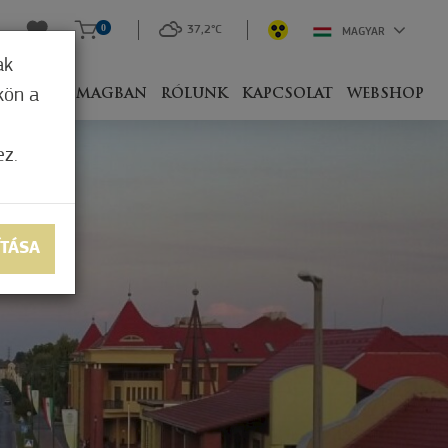
0
37,2°C
MAGYAR
ak
kön a
IVEL
CSOMAGBAN
RÓLUNK
KAPCSOLAT
WEBSHOP
ez.
ÍTÁSA