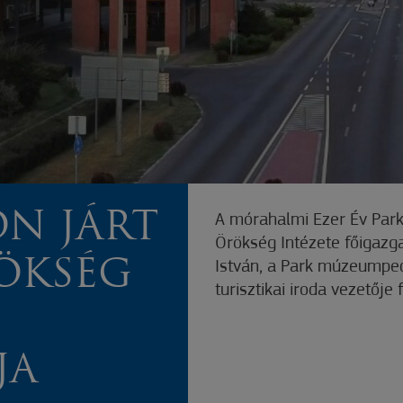
N JÁRT
A mórahalmi Ezer Év Park
Örökség Intézete főigazga
ÖKSÉG
István, a Park múzeumpe
turisztikai iroda vezetője
JA