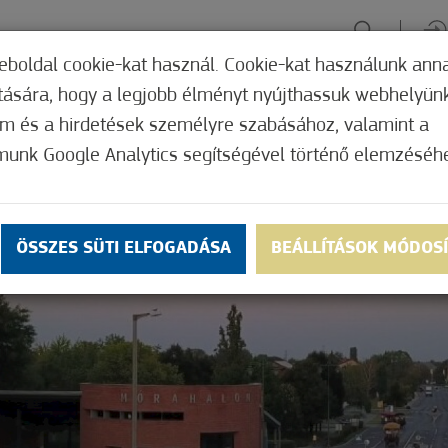
eboldal cookie-kat használ. Cookie-kat használunk ann
ítására, hogy a legjobb élményt nyújthassuk webhelyün
ÉLMÉNYSZERZÉS
ZÖLD FÓKUSZ
GYÓGYHELY
MERRE, M
om és a hirdetések személyre szabásához, valamint a
munk Google Analytics segítségével történő elemzéséh
ÖSSZES SÜTI ELFOGADÁSA
BEÁLLÍTÁSOK MÓDOS