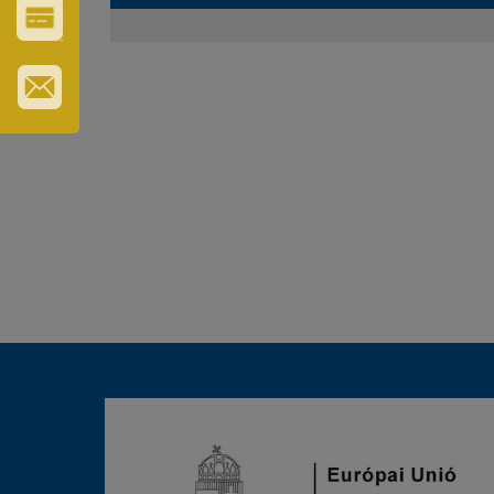
ERZSÉBET
GYÓGYFÜRDŐ
VÁROS-
ÉS
TURISZTIKAI
KÁRTYA
IRATKOZZON
FEL
HÍRLEVELÜNKRE