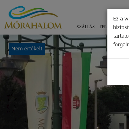
Ez a w
biztos
SZÁLLÁS
TERÍTÉKEN
tartal
forgal
Nem értékelt