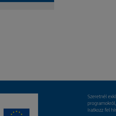
Szeretnél exk
programokról
Iratkozz fel hí