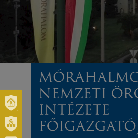
MÓRAHALMO
NEMZETI ÖR
INTÉZETE
VÁROSUNK
ÉS
TÉRSÉGÜNK
FŐIGAZGATÓ
SZT.