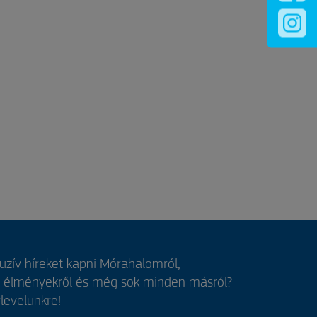
luzív híreket kapni Mórahalomról,
, élményekről és még sok minden másról?
rlevelünkre!