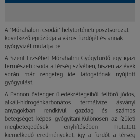
A "Mórahalom csodái" helytörténeti posztsorozat
következő epiózódja a város fürdőjét és annak
gyógyvizét mutatja be.
A Szent Erzsébet Mórahalmi Gyógyfürdő egy igazi
természeti csoda a térség szívében, hiszen az évek
során már rengeteg ide látogatónak nyújtott
gyógyulást.
A
Pannon őstenger üledékrétegeiből feltörő jódos,
alkáli-hidrogénkarbonátos termálvíze ásványi
anyagokban rendkívül gazdag és számos
betegséget képes gyógyítani.Különösen az ízületi
megbetegedések enyhítésében mutatott
kiemelkedő eredményeket, így a fürdőt a térség