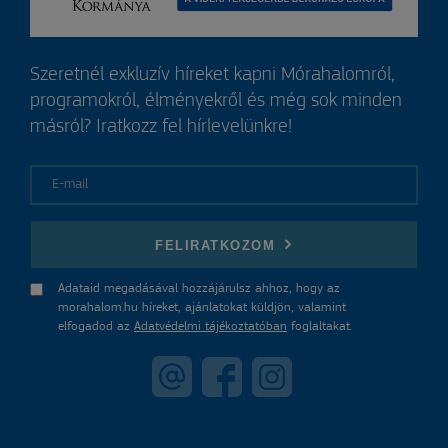
Szeretnél exkluzív híreket kapni Mórahalomról,
programokról, élményekről és még sok minden
másról? Iratkozz fel hírlevelünkre!
E-mail
FELIRATKOZOM
Adataid megadásával hozzájárulsz ahhoz, hogy az
morahalom.hu híreket, ajánlatokat küldjön, valamint
elfogadod az
Adatvédelmi tájékoztatóban
foglaltakat.