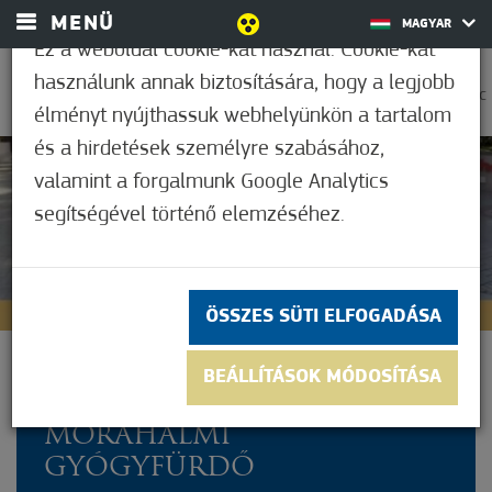
MENÜ
MAGYAR
Ez a weboldal cookie-kat használ. Cookie-kat
használunk annak biztosítására, hogy a legjobb
0
22,2°C
élményt nyújthassuk webhelyünkön a tartalom
és a hirdetések személyre szabásához,
valamint a forgalmunk Google Analytics
Nem értékelt
segítségével történő elemzéséhez.
ÖSSZES SÜTI ELFOGADÁSA
MÓRAHALOM CSODÁI -
BEÁLLÍTÁSOK MÓDOSÍTÁSA
SZENT ERZSÉBET
MÓRAHALMI
GYÓGYFÜRDŐ