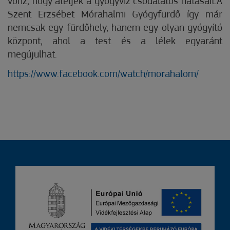
vonz, hogy átéljék a gyógyvíz csodálatos hatásait.A
Szent Erzsébet Mórahalmi Gyógyfürdő így már
nemcsak egy fürdőhely, hanem egy olyan gyógyító
központ, ahol a test és a lélek egyaránt
megújulhat.
https://www.facebook.com/watch/morahalom/