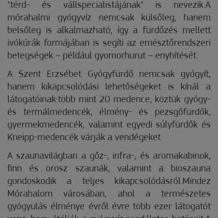
"térd- és vállspecialistájának" is nevezik.A
mórahalmi gyógyvíz nemcsak külsőleg, hanem
belsőleg is alkalmazható, így a fürdőzés mellett
ivókúrák formájában is segíti az emésztőrendszeri
betegségek – például gyomorhurut – enyhítését.
A Szent Erzsébet Gyógyfürdő nemcsak gyógyít,
hanem kikapcsolódási lehetőségeket is kínál a
látogatóinak:több mint 20 medence, köztük gyógy-
és termálmedencék, élmény- és pezsgőfürdők,
gyermekmedencék, valamint egyedi súlyfürdők és
Kneipp-medencék várják a vendégeket.
A szaunavilágban a gőz-, infra-, és aromakabinok,
finn és orosz szaunák, valamint a bioszauna
gondoskodik a teljes kikapcsolódásról.Mindez
Mórahalom városában, ahol a természetes
gyógyulás élménye évről évre több ezer látogatót