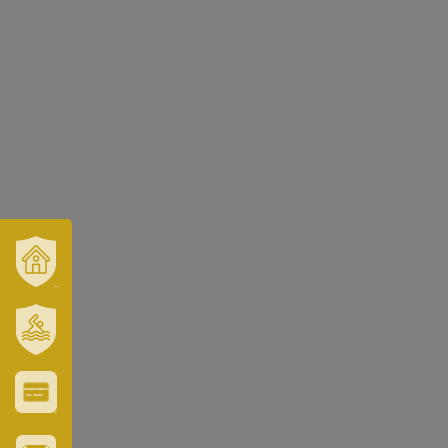
VÁROSUNK
ÉS
TÉRSÉGÜNK
SZT.
ERZSÉBET
GYÓGYFÜRDŐ
VÁROS-
ÉS