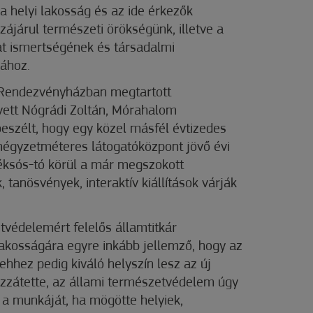
a helyi lakosság és az ide érkezők
zájárul természeti örökségünk, illetve a
t ismertségének és társadalmi
sához.
Rendezvényházban megtartott
vett Nógrádi Zoltán, Mórahalom
beszélt, hogy egy közel másfél évtizedes
égyzetméteres látogatóközpont jövő évi
éksós-tó körül a már megszokott
, tanösvények, interaktív kiállítások várják
tvédelemért felelős államtitkár
lakosságára egyre inkább jellemző, hogy az
 ehhez pedig kiváló helyszín lesz az új
zzátette, az állami természetvédelem úgy
 a munkáját, ha mögötte helyiek,