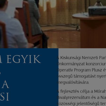
 EGYIK
A Kiskunsági Nemzeti Pa
Önkormányzat konzorcium
B
Operatív Program Plusz é
összegű támogatást nyert
 A
megvalósítására.
A fejlesztés célja a Móra
SI
Bivalyrezervátum és a Nag
közösségi jelentőségű ter