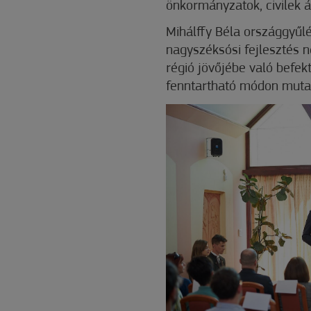
önkormányzatok, civilek á
Mihálffy Béla országgyűl
nagyszéksósi fejlesztés 
régió jövőjébe való befekt
fenntartható módon mutat