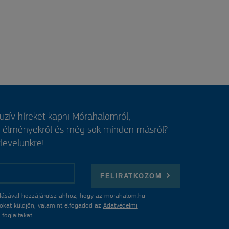
luzív híreket kapni Mórahalomról,
, élményekről és még sok minden másról?
rlevelünkre!
FELIRATKOZOM
ásával hozzájárulsz ahhoz, hogy az morahalom.hu
atokat küldjön, valamint elfogadod az
Adatvédelmi
foglaltakat.