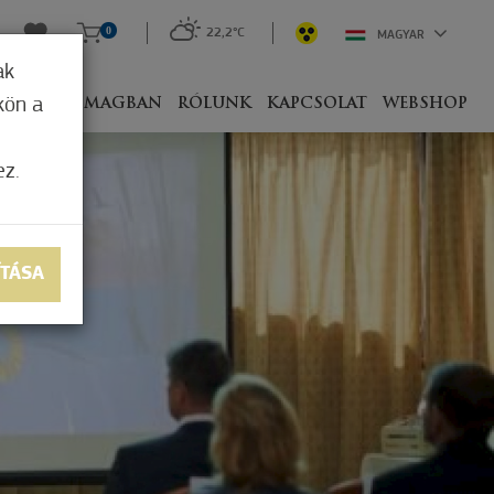
0
22,2°C
MAGYAR
ak
kön a
IVEL
CSOMAGBAN
RÓLUNK
KAPCSOLAT
WEBSHOP
ez.
ÍTÁSA