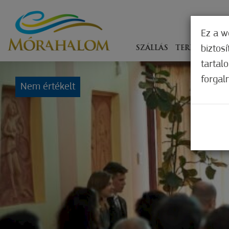
Ez a w
biztos
SZÁLLÁS
TERÍTÉKEN
tartal
forgal
Nem értékelt