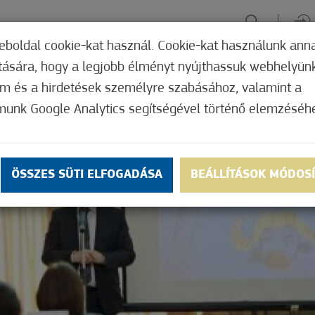
eboldal cookie-kat használ. Cookie-kat használunk ann
ítására, hogy a legjobb élményt nyújthassuk webhelyün
ÉLMÉNYSZERZÉS
ZÖLD FÓKUSZ
GYÓGYHELY
MERRE, M
om és a hirdetések személyre szabásához, valamint a
munk Google Analytics segítségével történő elemzéséh
ÖSSZES SÜTI ELFOGADÁSA
BEÁLLÍTÁSOK MÓDOS