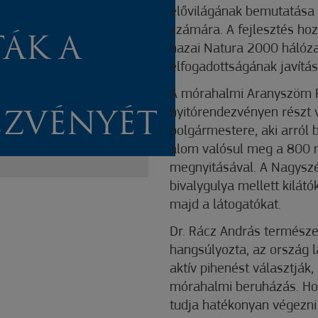
élővilágának bemutatása 
számára. A fejlesztés hoz
ÁK A
hazai Natura 2000 hálóza
elfogadottságának javítá
A mórahalmi Aranyszöm 
nyitórendezvényen részt 
ZVÉNYÉT
polgármestere, aki arról 
álom valósul meg a 800 n
megnyitásával. A Nagysz
bivalygulya mellett kilátók
majd a látogatókat.
Dr. Rácz András természe
hangsúlyozta, az ország 
aktív pihenést választják,
mórahalmi beruházás. Ho
tudja hatékonyan végezni