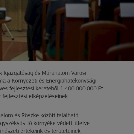
rk Igazgatóság és Mórahalom Városi
a a Környezeti és Energiahatékonysági
ves fejlesztési keretéből 1.400.000.000 Ft
 fejlesztési elképzeléseinek
halom és Röszke között található
yszéksós-tó környéke védett, illetve
mészeti értékeink és területeinek,