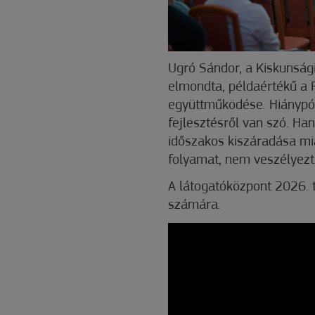
Ugró Sándor, a Kiskunság
elmondta, példaértékű a
együttműködése. Hiánypótl
fejlesztésről van szó. Ha
időszakos kiszáradása mi
folyamat, nem veszélyezte
A látogatóközpont 2026. 
számára.