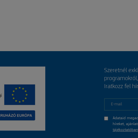
Szeretnél exk
programokról
Iratkozz fel hí
E-mail
Adataid megad
híreket, ajánl
tájékoztatóban