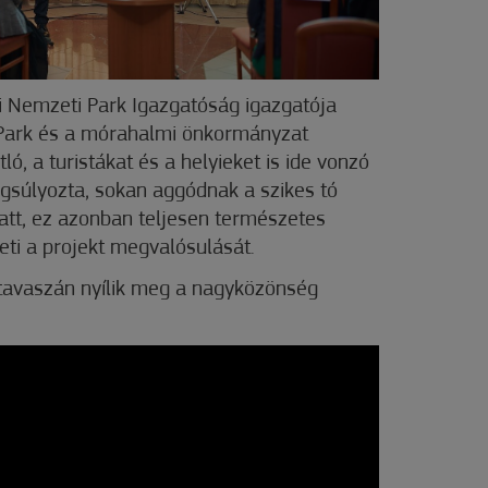
i Nemzeti Park Igazgatóság igazgatója
 Park és a mórahalmi önkormányzat
ó, a turistákat és a helyieket is ide vonzó
ngsúlyozta, sokan aggódnak a szikes tó
att, ez azonban teljesen természetes
ti a projekt megvalósulását.
tavaszán nyílik meg a nagyközönség