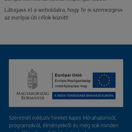
Látogass el a weboldalra, hogy Te is szemezgess
az európai úti célok között!
Szeretnél exkluzív híreket kapni Mórahalomról,
programokról, élményekről és még sok minden