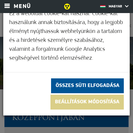
MENÜ
MAGYAR
Ez a weboldal cookie-kat használ. Cookie-kat
használunk annak biztosítására, hogy a legjobb
0
22,2°C
élményt nyújthassuk webhelyünkön a tartalom
és a hirdetések személyre szabásához,
valamint a forgalmunk Google Analytics
Nem értékelt
segítségével történő elemzéséhez.
ÖSSZES SÜTI ELFOGADÁSA
MÓRAHALOM EURÓPA
BEÁLLÍTÁSOK MÓDOSÍTÁSA
FIGYELMÉNEK
KÖZÉPPONTJÁBAN