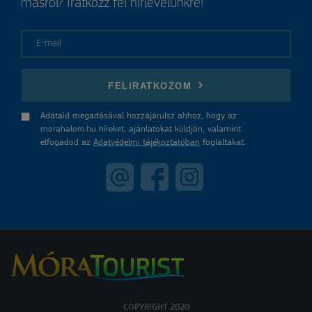
másról? Iratkozz fel hírlevelünkre!
E-mail
FELIRATKOZOM
Adataid megadásával hozzájárulsz ahhoz, hogy az
morahalom.hu híreket, ajánlatokat küldjön, valamint
elfogadod az
Adatvédelmi tájékoztatóban
foglaltakat.
COPYRIGHT 2020