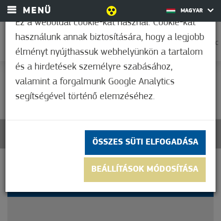
MENÜ
MAGYAR
Ez a weboldal cookie-kat használ. Cookie-kat
használunk annak biztosítására, hogy a legjobb
0
37,2°C
élményt nyújthassuk webhelyünkön a tartalom
és a hirdetések személyre szabásához,
valamint a forgalmunk Google Analytics
Nem értékelt
segítségével történő elemzéséhez.
ÖSSZES SÜTI ELFOGADÁSA
MUCSI GYÖRGY IMRE
BEÁLLÍTÁSOK MÓDOSÍTÁSA
BÚCSÚZTATÁSA