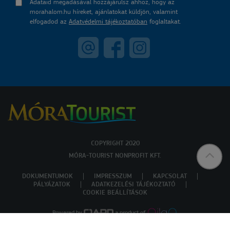
Adataid megadásával hozzájárulsz ahhoz, hogy az
morahalom.hu híreket, ajánlatokat küldjön, valamint
elfogadod az
Adatvédelmi tájékoztatóban
foglaltakat.
COPYRIGHT 2020
MÓRA-TOURIST NONPROFIT KFT.
DOKUMENTUMOK
IMPRESSZUM
KAPCSOLAT
PÁLYÁZATOK
ADATKEZELÉSI TÁJÉKOZTATÓ
COOKIE BEÁLLÍTÁSOK
Powered by
a product of