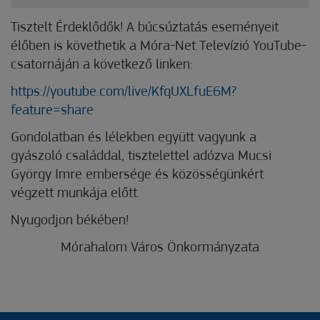
Tisztelt Érdeklődők! A búcsúztatás eseményeit
élőben is követhetik a Móra-Net Televízió YouTube-
csatornáján a következő linken:
https://youtube.com/live/KfqUXLfuE6M?
feature=share
Gondolatban és lélekben együtt vagyunk a
gyászoló családdal, tisztelettel adózva Mucsi
György Imre embersége és közösségünkért
végzett munkája előtt.
Nyugodjon békében!
Mórahalom Város Önkormányzata