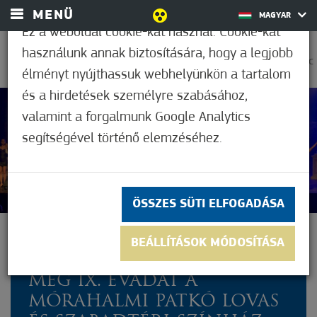
MENÜ
MAGYAR
Ez a weboldal cookie-kat használ. Cookie-kat
használunk annak biztosítására, hogy a legjobb
0
18,9°C
élményt nyújthassuk webhelyünkön a tartalom
és a hirdetések személyre szabásához,
valamint a forgalmunk Google Analytics
Nem értékelt
segítségével történő elemzéséhez.
ÖSSZES SÜTI ELFOGADÁSA
NAGY SIKERŰ
BEÁLLÍTÁSOK MÓDOSÍTÁSA
GÁLAMŰSORRAL NYITOTTA
MEG IX. ÉVADÁT A
MÓRAHALMI PATKÓ LOVAS