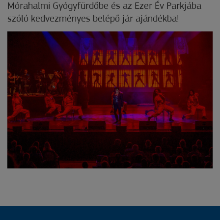
Mórahalmi Gyógyfürdőbe és az Ezer Év Parkjába
szóló kedvezményes belépő jár ajándékba!