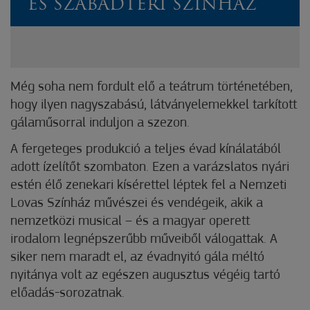
ÉS SZABADTÉRI SZÍNHÁZ
Még soha nem fordult elő a teátrum történetében,
hogy ilyen nagyszabású, látványelemekkel tarkított
gálaműsorral induljon a szezon.
A fergeteges produkció a teljes évad kínálatából
adott ízelítőt szombaton. Ezen a varázslatos nyári
estén élő zenekari kísérettel léptek fel a Nemzeti
Lovas Színház művészei és vendégeik, akik a
nemzetközi musical – és a magyar operett
irodalom legnépszerűbb műveiből válogattak. A
siker nem maradt el, az évadnyitó gála méltó
nyitánya volt az egészen augusztus végéig tartó
előadás-sorozatnak.