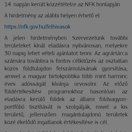
14. napján került közzétételre az NFK honlapján.
A hirdetmény az alábbi helyen érhető el:
https://nfk.gov.hu/felhivasok
A jelen hirdetményben Szervezetünk további
területeket kínál eladásra nyilvánosan, melyekre
30 napig lehet vételi ajánlatot tenni. Az agrártárca
számára továbbra is fontos célkitűzés az osztatlan
közös földtulajdon felszámolásának gyorsítása,
amivel a magyar birtokpolitika több mint harminc
éves adósságát kívánja orvosolni. Az előző
földértékesítési programokhoz hasonlóan az
eladásra kerülő földek az állami földvagyon-
portfólió tisztítását is szolgálják, mivel a kis
területű, jellemzően magántulajdonú területek
közé ékelődő ingatlanok értékesítése is cél.