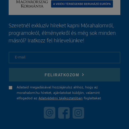
Szeretnél exkluzív híreket kapni Mórahalomról,
programokról, élményekről és még sok minden
másról? Iratkozz fel hírlevelünkre!
E-mail
FELIRATKOZOM
Adataid megadásával hozzájárulsz ahhoz, hogy az
morahalom.hu híreket, ajánlatokat küldjön, valamint
elfogadod az
Adatvédelmi tájékoztatóban
foglaltakat.