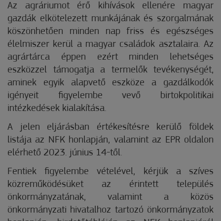
Az agráriumot érő kihívások ellenére magyar
gazdák elkötelezett munkájának és szorgalmának
köszönhetően minden nap friss és egészséges
élelmiszer kerül a magyar családok asztalaira. Az
agrártárca éppen ezért minden lehetséges
eszközzel támogatja a termelők tevékenységét,
aminek egyik alapvető eszköze a gazdálkodók
igényeit figyelembe vevő birtokpolitikai
intézkedések kialakítása.
A jelen eljárásban értékesítésre kerülő földek
listája az NFK honlapján, valamint az EPR oldalon
elérhető 2023. június 14-től.
Fentiek figyelembe vételével, kérjük a szíves
közreműködésüket az érintett település
önkormányzatának, valamint a közös
önkormányzati hivatalhoz tartozó önkormányzatok