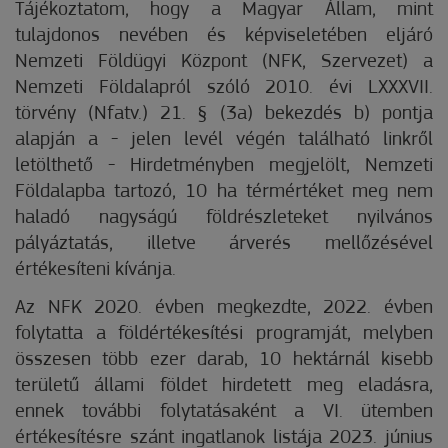
Tájékoztatom, hogy a Magyar Állam, mint
tulajdonos nevében és képviseletében eljáró
Nemzeti Földügyi Központ (NFK, Szervezet) a
Nemzeti Földalapról szóló 2010. évi LXXXVII.
törvény (Nfatv.) 21. § (3a) bekezdés b) pontja
alapján a - jelen levél végén található linkről
letölthető - Hirdetményben megjelölt, Nemzeti
Földalapba tartozó, 10 ha térmértéket meg nem
haladó nagyságú földrészleteket nyilvános
pályáztatás, illetve árverés mellőzésével
értékesíteni kívánja.
Az NFK 2020. évben megkezdte, 2022. évben
folytatta a földértékesítési programját, melyben
összesen több ezer darab, 10 hektárnál kisebb
területű állami földet hirdetett meg eladásra,
ennek további folytatásaként a VI. ütemben
értékesítésre szánt ingatlanok listája 2023. június