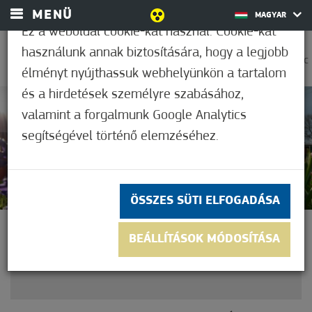
MENÜ
MAGYAR
Ez a weboldal cookie-kat használ. Cookie-kat
használunk annak biztosítására, hogy a legjobb
0
23,9°C
élményt nyújthassuk webhelyünkön a tartalom
és a hirdetések személyre szabásához,
valamint a forgalmunk Google Analytics
Nem értékelt
segítségével történő elemzéséhez.
ÖSSZES SÜTI ELFOGADÁSA
NYILVÁNOS PÁLYÁZATATÁS
BEÁLLÍTÁSOK MÓDOSÍTÁSA