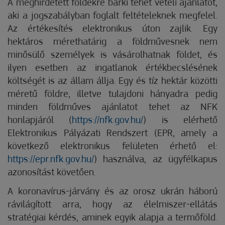
A meghirdetett földekre bárki tehet vételi ajánlatot,
aki a jogszabályban foglalt feltételeknek megfelel.
Az értékesítés elektronikus úton zajlik. Egy
hektáros mérethatárig a földművesnek nem
minősülő személyek is vásárolhatnak földet, és
ilyen esetben az ingatlanok értékbecslésének
költségét is az állam állja. Egy és tíz hektár közötti
méretű földre, illetve tulajdoni hányadra pedig
minden földműves ajánlatot tehet az NFK
honlapjáról (
https://nfk.gov.hu/
) is elérhető
Elektronikus Pályázati Rendszert (EPR, amely a
következő elektronikus felületen érhető el:
https://epr.nfk.gov.hu/
) használva, az ügyfélkapus
azonosítást követően.
A koronavírus-járvány és az orosz ukrán háború
rávilágított arra, hogy az élelmiszer-ellátás
stratégiai kérdés, aminek egyik alapja a termőföld.