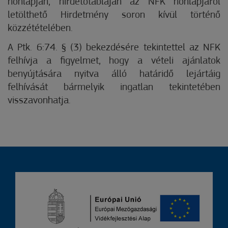
honlapján, hirdetőtábláján az NFK honlapjáról
letölthető Hirdetmény soron kívül történő
közzétételében.
A Ptk. 6:74. § (3) bekezdésére tekintettel az NFK
felhívja a figyelmet, hogy a vételi ajánlatok
benyújtására nyitva álló határidő lejártáig
felhívását bármelyik ingatlan tekintetében
visszavonhatja.