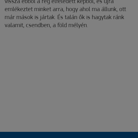
vissza ebből a rég elfeledett képből, és újra
emlékeztet minket arra, hogy ahol ma állunk, ott
már mások is jártak. És talán ők is hagytak ránk
valamit, csendben, a föld mélyén.