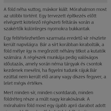
A
föld néha suttog, máskor kiált. Mórahalmon most
az utóbbi történt. Egy tervezett építkezés előtt
elvégzett kötelező régészeti feltárás során a
szakértők különleges nyomokra bukkantak.
Egy feltételezhetően szarmata eredetű sír részlete
került napvilágra. Bár a sírt korábban kirabolták, a
föld mélye így is megőrzött néhány titkot a kutatók
számára. A régészek munkája pedig valóságos
időutazás, amely során néma tárgyak és csontok
kezdenek mesélni, ha figyelni tudunk rájuk.Bár
ezúttal nem került elő arany vagy díszes fegyver, a
lelet mégis értékes.
Mert minden sír, minden csontdarab, minden
földréteg része a múlt nagy kirakósának. A
mórahalmi föld most egy újabb apró darabot adott