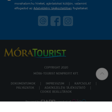
morahalom.hu híreket, ajánlatokat küldjön, valamint
elfogadod az
Adatvédelmi tájékoztatóban
foglaltakat.
COPYRIGHT 2020
MÓRA-TOURIST NONPROFIT KFT.
DOKUMENTUMOK
IMPRESSZUM
KAPCSOLAT
PÁLYÁZATOK
ADATKEZELÉSI TÁJÉKOZTATÓ
COOKIE BEÁLLÍTÁSOK
Powered by
a product of