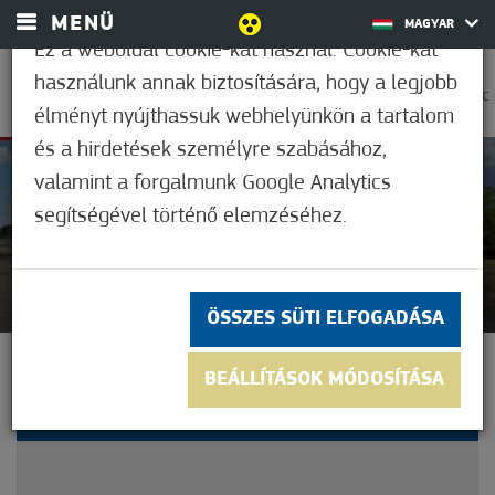
MENÜ
MAGYAR
Ez a weboldal cookie-kat használ. Cookie-kat
használunk annak biztosítására, hogy a legjobb
0
37,2°C
élményt nyújthassuk webhelyünkön a tartalom
és a hirdetések személyre szabásához,
valamint a forgalmunk Google Analytics
Nem értékelt
segítségével történő elemzéséhez.
ÖSSZES SÜTI ELFOGADÁSA
ŐSI TITKOK MÓRAHALOM
BEÁLLÍTÁSOK MÓDOSÍTÁSA
FÖLDJÉBŐL