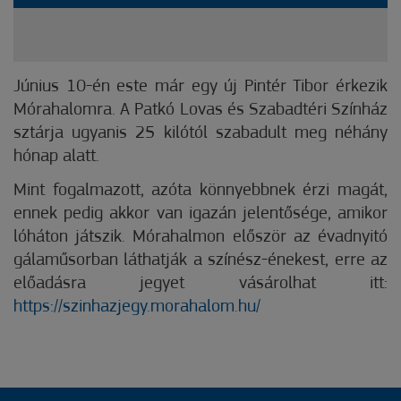
Június 10-én este már egy új Pintér Tibor érkezik
Mórahalomra. A Patkó Lovas és Szabadtéri Színház
sztárja ugyanis 25 kilótól szabadult meg néhány
hónap alatt.
Mint fogalmazott, azóta könnyebbnek érzi magát,
ennek pedig akkor van igazán jelentősége, amikor
lóháton játszik. Mórahalmon először az évadnyitó
gálaműsorban láthatják a színész-énekest, erre az
előadásra jegyet vásárolhat itt:
https://szinhazjegy.morahalom.hu/