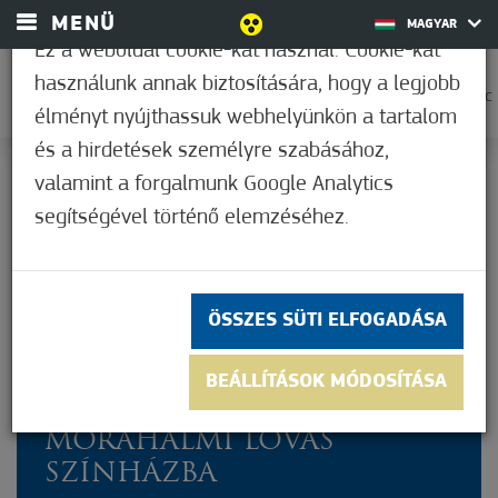
MENÜ
MAGYAR
Ez a weboldal cookie-kat használ. Cookie-kat
használunk annak biztosítására, hogy a legjobb
0
30,6°C
élményt nyújthassuk webhelyünkön a tartalom
és a hirdetések személyre szabásához,
valamint a forgalmunk Google Analytics
Nem értékelt
segítségével történő elemzéséhez.
ÖSSZES SÜTI ELFOGADÁSA
PINTÉR TIBOR 25 KILÓVAL
BEÁLLÍTÁSOK MÓDOSÍTÁSA
KÖNNYEBBEN ÉRKEZIK A
MÓRAHALMI LOVAS
SZÍNHÁZBA