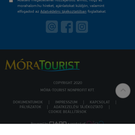
Adataid megadásával hozzájárulsz ahhoz, hogy az
morahalom.hu híreket, ajánlatokat küldjön, valamint
elfogadod az
Adatvédelmi tájékoztatóban
foglaltakat.
COPYRIGHT 2020
MÓRA-TOURIST NONPROFIT KFT.
DOKUMENTUMOK
IMPRESSZUM
KAPCSOLAT
PÁLYÁZATOK
ADATKEZELÉSI TÁJÉKOZTATÓ
COOKIE BEÁLLÍTÁSOK
Powered by
a product of