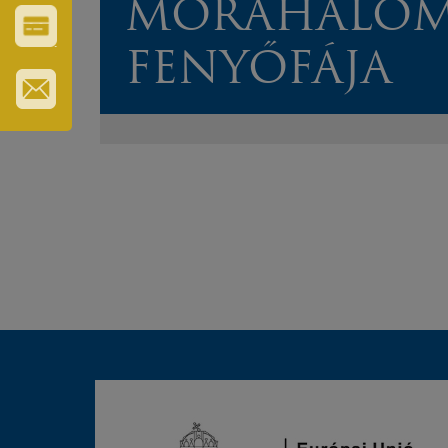
MÓRAHALO
ERZSÉBET
GYÓGYFÜRDŐ
VÁROS-
FENYŐFÁJA
ÉS
TURISZTIKAI
KÁRTYA
IRATKOZZON
FEL
HÍRLEVELÜNKRE