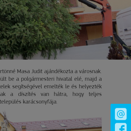
rtönné Masa Judit ajándékozta a városnak.
ült be a polgármesteri hivatal elé, majd a
lek segítségével emelték le és helyezték
ak a díszítés van hátra, hogy teljes
elepülés karácsonyfája.