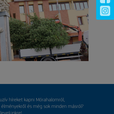
luzív híreket kapni Mórahalomról,
, élményekről és még sok minden másról?
rlevelünkre!