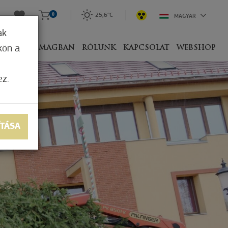
0
25,6°C
MAGYAR
ak
kön a
IVEL
CSOMAGBAN
RÓLUNK
KAPCSOLAT
WEBSHOP
ez.
ÍTÁSA