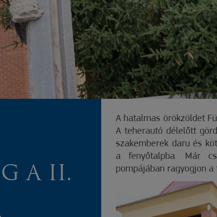
A hatalmas örökzöldet Fü
A teherautó délelőtt görd
szakemberek daru és köte
a fenyőtalpba. Már cs
 A II.
pompájában ragyogjon a t