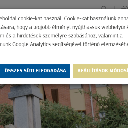
eboldal cookie-kat használ. Cookie-kat használunk ann
ítására, hogy a legjobb élményt nyújthassuk webhelyün
ÉLMÉNYSZERZÉS
ZÖLD FÓKUSZ
GYÓGYHELY
MERRE, M
om és a hirdetések személyre szabásához, valamint a
munk Google Analytics segítségével történő elemzéséh
ÖSSZES SÜTI ELFOGADÁSA
BEÁLLÍTÁSOK MÓDOS