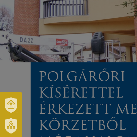
POLGÁRŐRI
KÍSÉRETTEL
ÉRKEZETT MEG
VÁROSUNK
ÉS
KÖRZETBŐL
TÉRSÉGÜNK
SZT.