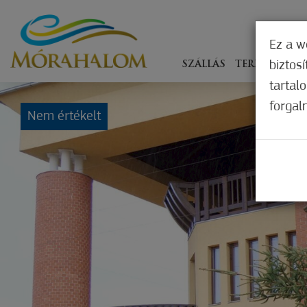
Ez a w
biztos
SZÁLLÁS
TERÍTÉKEN
tartal
forgal
Nem értékelt