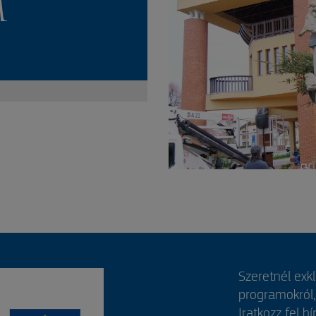
M
Szeretnél exk
programokról
Iratkozz fel hí