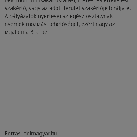
beküldött munkákat oktatási, mérési és értékelési
szakértő, vagy az adott terület szakértője bírálja el.
A pályázatok nyertesei az egész osztálynak
nyernek mozizási lehetőséget, ezért nagy az
izgalom a 3. c-ben.
Forrás: delmagyar.hu