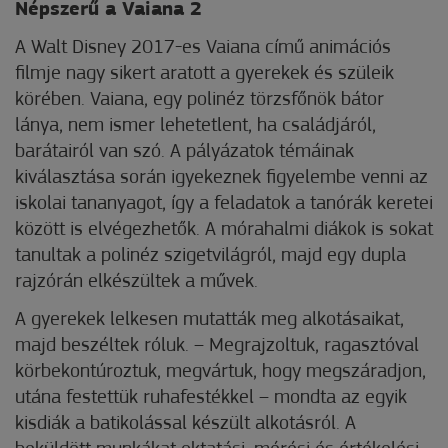
Népszerű a Vaiana 2
A Walt Disney 2017-es Vaiana című animációs
filmje nagy sikert aratott a gyerekek és szüleik
körében. Vaiana, egy polinéz törzsfőnök bátor
lánya, nem ismer lehetetlent, ha családjáról,
barátairól van szó. A pályázatok témáinak
kiválasztása során igyekeznek figyelembe venni az
iskolai tananyagot, így a feladatok a tanórák keretei
között is elvégezhetők. A mórahalmi diákok is sokat
tanultak a polinéz szigetvilágról, majd egy dupla
rajzórán elkészültek a művek.
A gyerekek lelkesen mutatták meg alkotásaikat,
majd beszéltek róluk. – Megrajzoltuk, ragasztóval
körbekontúroztuk, megvártuk, hogy megszáradjon,
utána festettük ruhafestékkel – mondta az egyik
kisdiák a batikolással készült alkotásról. A