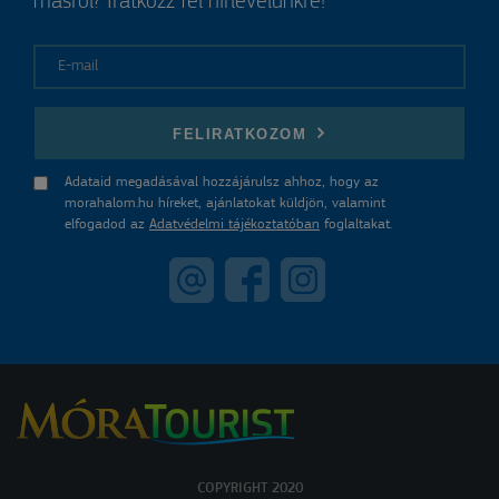
másról? Iratkozz fel hírlevelünkre!
E-mail
FELIRATKOZOM
Adataid megadásával hozzájárulsz ahhoz, hogy az
morahalom.hu híreket, ajánlatokat küldjön, valamint
elfogadod az
Adatvédelmi tájékoztatóban
foglaltakat.
COPYRIGHT 2020