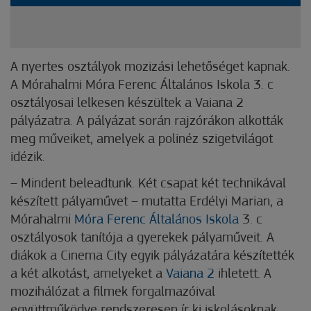
A nyertes osztályok mozizási lehetőséget kapnak.
A Mórahalmi Móra Ferenc Általános Iskola 3. c
osztályosai lelkesen készültek a Vaiana 2
pályázatra. A pályázat során rajzórákon alkották
meg műveiket, amelyek a polinéz szigetvilágot
idézik.
– Mindent beleadtunk. Két csapat két technikával
készített pályaművet – mutatta Erdélyi Marian, a
Mórahalmi
Móra Ferenc Általános Iskola
3. c
osztályosok tanítója a gyerekek pályaműveit. A
diákok a Cinema City egyik pályázatára készítették
a két alkotást, amelyeket a
Vaiana 2
ihletett. A
mozihálózat a filmek forgalmazóival
együttműködve rendszeresen ír ki iskolásoknak