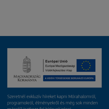
Szeretnél exkluzív híreket kapni Mórahalomról,
programokról, élményekről és még sok minden