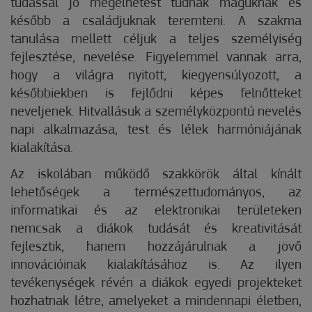
tudással jó megélhetést tudnak maguknak és
később a családjuknak teremteni. A szakma
tanulása mellett céljuk a teljes személyiség
fejlesztése, nevelése. Figyelemmel vannak arra,
hogy a világra nyitott, kiegyensúlyozott, a
későbbiekben is fejlődni képes felnőtteket
neveljenek. Hitvallásuk a személyközpontú nevelés
napi alkalmazása, test és lélek harmóniájának
kialakítása.
Az iskolában működő szakkörök által kínált
lehetőségek a természettudományos, az
informatikai és az elektronikai területeken
nemcsak a diákok tudását és kreativitását
fejlesztik, hanem hozzájárulnak a jövő
innovációinak kialakításához is. Az ilyen
tevékenységek révén a diákok egyedi projekteket
hozhatnak létre, amelyeket a mindennapi életben,