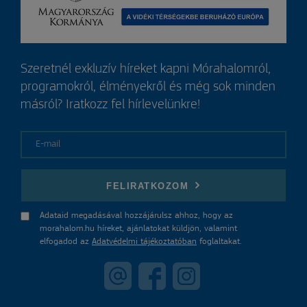
Szeretnél exkluzív híreket kapni Mórahalomról,
programokról, élményekről és még sok minden
másról? Iratkozz fel hírlevelünkre!
E-mail
FELIRATKOZOM
Adataid megadásával hozzájárulsz ahhoz, hogy az
morahalom.hu híreket, ajánlatokat küldjön, valamint
elfogadod az
Adatvédelmi tájékoztatóban
foglaltakat.