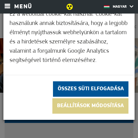
MENÜ
MAGYAR
Ez a weboldal cookie-kat használ. Cookie-kat
használunk annak biztosítására, hogy a legjobb
0
31,7°C
élményt nyújthassuk webhelyünkön a tartalom
és a hirdetések személyre szabásához,
valamint a forgalmunk Google Analytics
Nem értékelt
segítségével történő elemzéséhez.
ÖSSZES SÜTI ELFOGADÁSA
RANGOS DÍJAT KAPOTT A
BEÁLLÍTÁSOK MÓDOSÍTÁSA
MÓRAHALMI SZAKKÉPZŐ