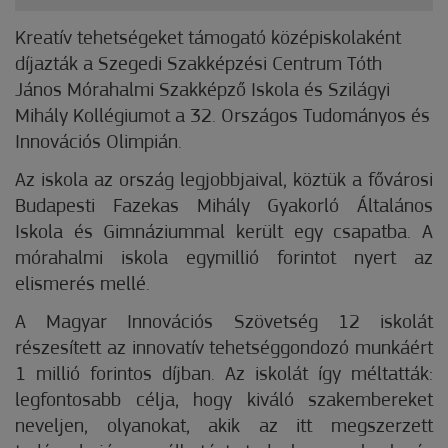
Kreatív tehetségeket támogató középiskolaként
díjazták a Szegedi Szakképzési Centrum Tóth
János Mórahalmi Szakképző Iskola és Szilágyi
Mihály Kollégiumot a 32. Országos Tudományos és
Innovációs Olimpián.
Az iskola az ország legjobbjaival, köztük a fővárosi
Budapesti Fazekas Mihály Gyakorló Általános
Iskola és Gimnáziummal került egy csapatba. A
mórahalmi iskola egymillió forintot nyert az
elismerés mellé.
A Magyar Innovációs Szövetség 12 iskolát
részesített az innovatív tehetséggondozó munkáért
1 millió forintos díjban. Az iskolát így méltatták:
legfontosabb célja, hogy kiváló szakembereket
neveljen, olyanokat, akik az itt megszerzett