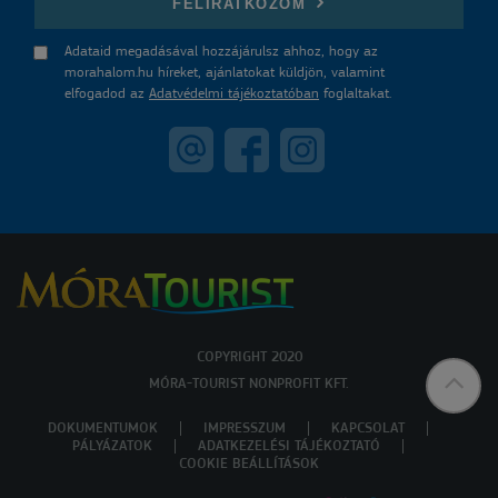
FELIRATKOZOM
Adataid megadásával hozzájárulsz ahhoz, hogy az
morahalom.hu híreket, ajánlatokat küldjön, valamint
elfogadod az
Adatvédelmi tájékoztatóban
foglaltakat.
COPYRIGHT 2020
MÓRA-TOURIST NONPROFIT KFT.
DOKUMENTUMOK
IMPRESSZUM
KAPCSOLAT
PÁLYÁZATOK
ADATKEZELÉSI TÁJÉKOZTATÓ
COOKIE BEÁLLÍTÁSOK