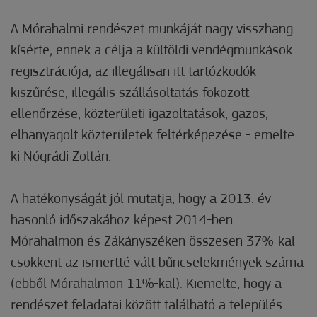
A Mórahalmi rendészet munkáját nagy visszhang
kísérte, ennek a célja a külföldi vendégmunkások
regisztrációja, az illegálisan itt tartózkodók
kiszűrése, illegális szállásoltatás fokozott
ellenőrzése; közterületi igazoltatások; gazos,
elhanyagolt közterületek feltérképezése - emelte
ki Nógrádi Zoltán.
A hatékonyságát jól mutatja, hogy a 2013. év
hasonló időszakához képest 2014-ben
Mórahalmon és Zákányszéken összesen 37%-kal
csökkent az ismertté vált bűncselekmények száma
(ebből Mórahalmon 11%-kal). Kiemelte, hogy a
rendészet feladatai között található a település