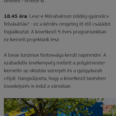
nevelés - emelte ki.
18.45 óra
: Lesz-e Mórahalmon zöldég-gyümölcs
felvásárlás? - ez a kérdés rengeteg itt élő családot
foglalkoztat. A következő 5 éves programunkban
ez kiemelt projektünk lesz.
A lovas turizmus fontossága került napirendre. A
szabadidős tevékenység mellett a polgármester
kiemelte az oktatási szerepét és a gyógyászati
célját. Hangsúlyozta, hogy a következő tanévben
lovasképzés is indul a városban.