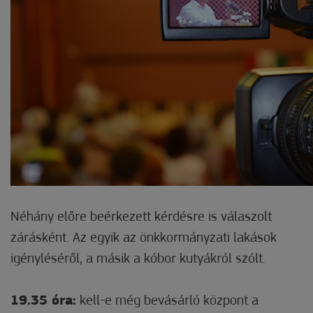
Néhány előre beérkezett kérdésre is válaszolt
zárásként. Az egyik az önkkormányzati lakások
igényléséről, a másik a kóbor kutyákról szólt.
19.35 óra:
kell-e még bevásárló központ a