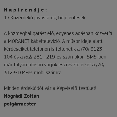
N a p i r e n d j e :
1./ Közérdekű javaslatok, bejelentések
A közmeghallgatást élő, egyenes adásban közvetíti
a MÓRANET kábeltelevízió. A műsor ideje alatt
kérdéseiket telefonon is feltehetik a /70/ 3123 –
104 és a /62/ 281 –219-es számokon. SMS-ben
már folyamatosan várjuk észrevételeiket a /70/
3123-104-es mobilszámra.
Minden érdeklődőt vár a Képviselő-testület!
Nógrádi Zoltán
polgármester