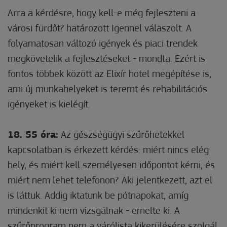
Arra a kérdésre, hogy kell-e még fejleszteni a
városi fürdőt? határozott Igennel válaszolt. A
folyamatosan változó igények és piaci trendek
megkövetelik a fejlesztéseket - mondta. Ezért is
fontos többek között az Elixír hotel megépítése is,
ami új munkahelyeket is teremt és rehabilitációs
igényeket is kielégít.
18. 55 óra:
Az gészségügyi szűrőhetekkel
kapcsolatban is érkezett kérdés: miért nincs elég
hely, és miért kell személyesen időpontot kérni, és
miért nem lehet telefonon?
Aki jelentkezett, azt el
is láttuk. Addig iktatunk be pótnapokat, amíg
mindenkit ki nem vizsgálnak - emelte ki. A
szűrőprogram nem a várólista kikerülésére szolgál,