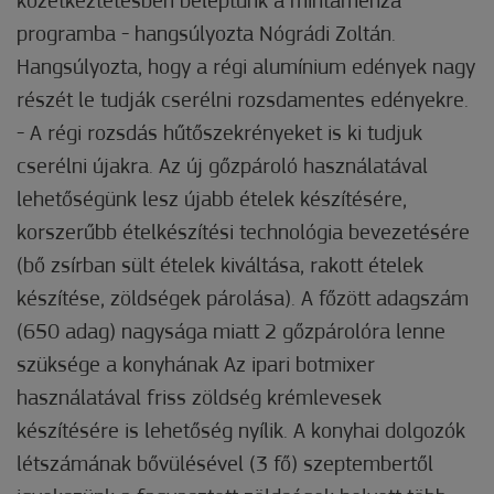
közétkeztetésben beléptünk a mintamenza
programba - hangsúlyozta Nógrádi Zoltán.
Hangsúlyozta, hogy a régi alumínium edények nagy
részét le tudják cserélni rozsdamentes edényekre.
- A régi rozsdás hűtőszekrényeket is ki tudjuk
cserélni újakra. Az új gőzpároló használatával
lehetőségünk lesz újabb ételek készítésére,
korszerűbb ételkészítési technológia bevezetésére
(bő zsírban sült ételek kiváltása, rakott ételek
készítése, zöldségek párolása). A főzött adagszám
(650 adag) nagysága miatt 2 gőzpárolóra lenne
szüksége a konyhának Az ipari botmixer
használatával friss zöldség krémlevesek
készítésére is lehetőség nyílik. A konyhai dolgozók
létszámának bővülésével (3 fő) szeptembertől