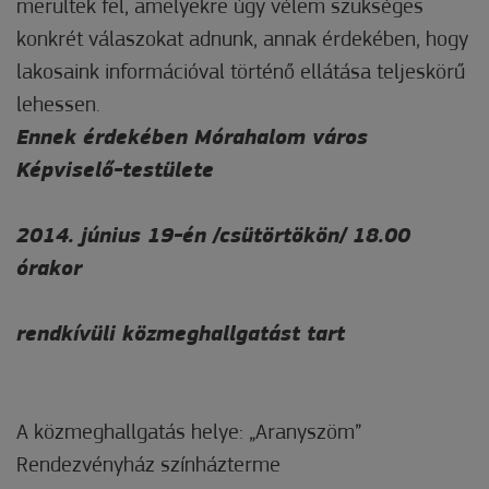
merültek fel, amelyekre úgy vélem szükséges
konkrét válaszokat adnunk, annak érdekében, hogy
lakosaink információval történő ellátása teljeskörű
lehessen.
Ennek érdekében Mórahalom város
Képviselő-testülete
2014. június 19-én /csütörtökön/ 18.00
órakor
rendkívüli közmeghallgatást tart
A közmeghallgatás helye: „Aranyszöm”
Rendezvényház színházterme