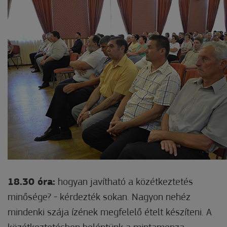
18.30 óra:
hogyan javítható a közétkeztetés
minősége? - kérdezték sokan. Nagyon nehéz
mindenki szája ízének megfelelő ételt készíteni. A