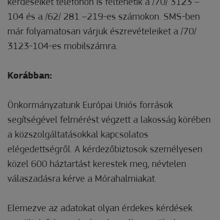
kérdéseiket telefonon is feltehetik a /70/ 3123 –
104 és a /62/ 281 –219-es számokon. SMS-ben
már folyamatosan várjuk észrevételeiket a /70/
3123-104-es mobilszámra.
Korábban:
Önkormányzatunk Európai Uniós források
segítségével felmérést végzett a lakosság körében
a közszolgáltatásokkal kapcsolatos
elégedettségről. A kérdezőbiztosok személyesen
közel 600 háztartást kerestek meg, névtelen
válaszadásra kérve a Mórahalmiakat.
Elemezve az adatokat olyan érdekes kérdések