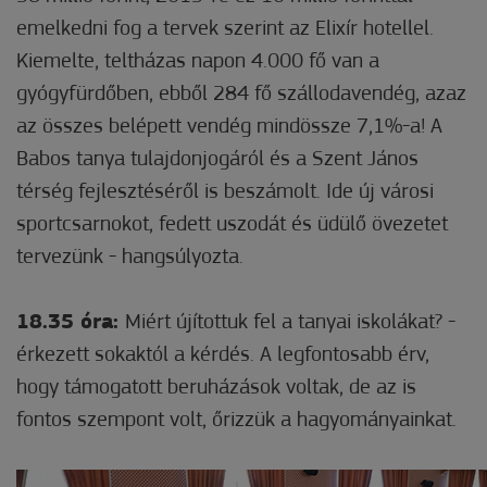
emelkedni fog a tervek szerint az Elixír hotellel.
Kiemelte, teltházas napon 4.000 fő van a
gyógyfürdőben, ebből 284 fő szállodavendég, azaz
az összes belépett vendég mindössze 7,1%-a! A
Babos tanya tulajdonjogáról és a Szent János
térség fejlesztéséről is beszámolt. Ide új városi
sportcsarnokot, fedett uszodát és üdülő övezetet
tervezünk - hangsúlyozta.
18.35 óra:
Miért újítottuk fel a tanyai iskolákat? -
érkezett sokaktól a kérdés. A legfontosabb érv,
hogy támogatott beruházások voltak, de az is
fontos szempont volt, őrizzük a hagyományainkat.