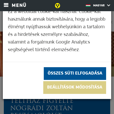
MENÜ
MAGYAR
Ez a weboldal cookie-kat használ. Cookie-kat
használunk annak biztosítására, hogy a legjobb
0
25,6°C
élményt nyújthassuk webhelyünkön a tartalom
és a hirdetések személyre szabásához,
valamint a forgalmunk Google Analytics
Nem értékelt
segítségével történő elemzéséhez.
ÖSSZES SÜTI ELFOGADÁSA
RENDKÍVÜLI
BEÁLLÍTÁSOK MÓDOSÍTÁSA
KÖZMEGHALLGATÁS:
TELTHÁZ FIGYELTE
NÓGRÁDI ZOLTÁN