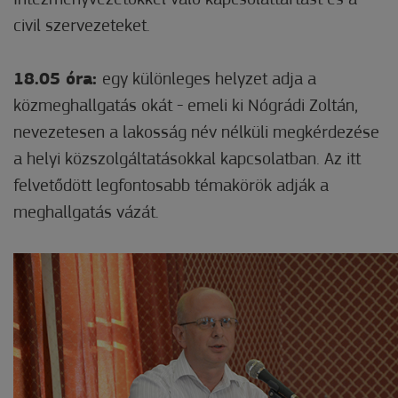
Intézményvezetőkkel való kapcsolattartást és a
civil szervezeteket.
18.05 óra:
egy különleges helyzet adja a
közmeghallgatás okát - emeli ki Nógrádi Zoltán,
nevezetesen a lakosság név nélküli megkérdezése
a helyi közszolgáltatásokkal kapcsolatban. Az itt
felvetődött legfontosabb témakörök adják a
meghallgatás vázát.