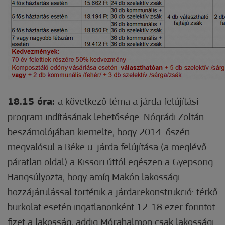
18.15 óra:
a következő téma a járda felújítási
program indításának lehetősége. Nógrádi Zoltán
beszámolójában kiemelte, hogy 2014. őszén
megvalósul a Béke u. járda felújítása (a meglévő
páratlan oldal) a Kissori úttól egészen a Gyepsorig.
Hangsúlyozta, hogy amíg Makón lakossági
hozzájárulással történik a járdarekonstrukció: térkő
burkolat esetén ingatlanonként 12-18 ezer forintot
fizet a lakosság, addig Mórahalmon csak lakossági