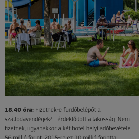
18.40 óra:
Fizetnek-e fürdőbelépőt a
szállodavendégek? - érdeklődött a lakosság. Nem
fizetnek, ugyanakkor a két hotel helyi adóbevétele
56 millió forint, 2015-re ez 10 millió forinttal