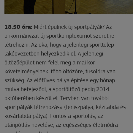
18.50 óra:
Miért épülnek új sportpályák? Az
önkormányzat új sportkomplexumot szeretne
létrehozni. Az oka, hogy a jelenlegi sporttelep
lakóövezetben helyezkedik el. A jelenlegi
öltözőépület nem felel meg a mai kor
követelményeinek: több öltözőre, tusolóra van
szükség. Az élőfüves pálya építése egy hónap
múlva befejeződi, a sportöltöző pedig 2014.
októberében készül el. Tervben van további
sportpályák létrehozása (teniszpálya, kézilabda és
kosárlabda pálya). Fontos a sportolás, az
utánpótlás nevelése, az egészséges életmódra