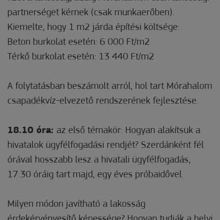
partnerséget kérnek (csak munkaerőben).
Kiemelte, hogy 1 m2 járda építési költsége:
Beton burkolat esetén: 6 000 Ft/m2
Térkő burkolat esetén: 13 440 Ft/m2
A folytatásban beszámolt arról, hol tart Mórahalom
csapadékvíz-elvezető rendszerének fejlesztése.
18.10 óra:
az első témakör: Hogyan alakítsuk a
hivatalok ügyfélfogadási rendjét? Szerdánként fél
órával hosszabb lesz a hivatali ügyfélfogadás,
17.30 óráig tart majd, egy éves próbaidővel.
Milyen módon javítható a lakosság
érdekérvényesítő képessége? Hogyan tudják a helyi