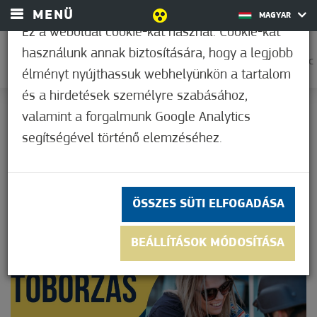
MENÜ
MAGYAR
Ez a weboldal cookie-kat használ. Cookie-kat
használunk annak biztosítására, hogy a legjobb
0
31,7°C
élményt nyújthassuk webhelyünkön a tartalom
és a hirdetések személyre szabásához,
RENDŐRSÉGI TOBORZÁS
valamint a forgalmunk Google Analytics
Nem értékelt
segítségével történő elemzéséhez.
ÖSSZES SÜTI ELFOGADÁSA
BEÁLLÍTÁSOK MÓDOSÍTÁSA