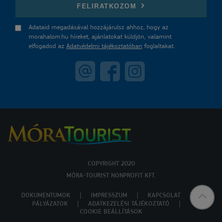
FELIRATKOZOM
Adataid megadásával hozzájárulsz ahhoz, hogy az
morahalom.hu híreket, ajánlatokat küldjön, valamint
elfogadod az
Adatvédelmi tájékoztatóban
foglaltakat.
COPYRIGHT 2020
MÓRA-TOURIST NONPROFIT KFT.
DOKUMENTUMOK
IMPRESSZUM
KAPCSOLAT
PÁLYÁZATOK
ADATKEZELÉSI TÁJÉKOZTATÓ
COOKIE BEÁLLÍTÁSOK