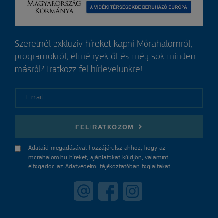
Szeretnél exkluzív híreket kapni Mórahalomról,
programokról, élményekről és még sok minden
másról? Iratkozz fel hírlevelünkre!
E-mail
FELIRATKOZOM
Adataid megadásával hozzájárulsz ahhoz, hogy az
morahalom.hu híreket, ajánlatokat küldjön, valamint
elfogadod az
Adatvédelmi tájékoztatóban
foglaltakat.