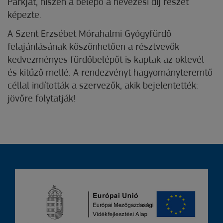
Parkját, hiszen a belépő a nevezési díj részét
képezte.
A Szent Erzsébet Mórahalmi Gyógyfürdő
felajánlásának köszönhetően a résztvevők
kedvezményes fürdőbelépőt is kaptak az oklevél
és kitűző mellé. A rendezvényt hagyományteremtő
céllal indították a szervezők, akik bejelentették:
jövőre folytatják!