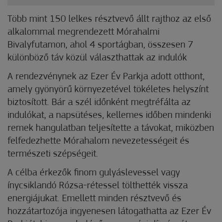
Több mint 150 lelkes résztvevő állt rajthoz az első
alkalommal megrendezett Mórahalmi
Bivalyfutamon, ahol 4 sportágban, összesen 7
különböző táv közül választhattak az indulók
A rendezvénynek az Ezer Év Parkja adott otthont,
amely gyönyörű környezetével tökéletes helyszínt
biztosított. Bár a szél időnként megtréfálta az
indulókat, a napsütéses, kellemes időben mindenki
remek hangulatban teljesítette a távokat, miközben
felfedezhette Mórahalom nevezetességeit és
természeti szépségeit.
A célba érkezők finom gulyáslevessel vagy
ínycsiklandó Rózsa-rétessel tölthették vissza
energiájukat. Emellett minden résztvevő és
hozzátartozója ingyenesen látogathatta az Ezer Év