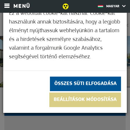
MENÜ
MAGYAR
Ez a weboldal cookie-kat használ. Cookie-kat
használunk annak biztosítására, hogy a legjobb
0
18,9°C
élményt nyújthassuk webhelyünkön a tartalom
és a hirdetések személyre szabásához,
valamint a forgalmunk Google Analytics
Nem értékelt
segítségével történő elemzéséhez.
ÖSSZES SÜTI ELFOGADÁSA
SIKERESEN LEZAJLOTT A
BEÁLLÍTÁSOK MÓDOSÍTÁSA
MÓRAHALMI BIVALYFUTAM