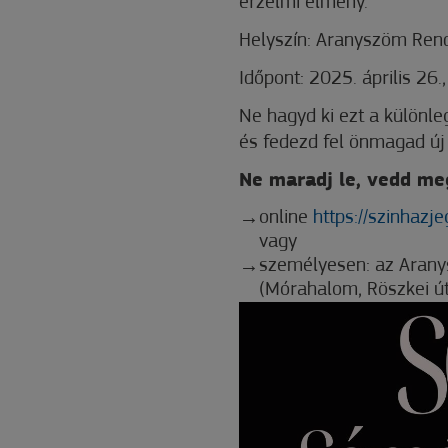
érzelmi élmény.
Helyszín: Aranyszöm Re
Időpont: 2025. április 26
Ne hagyd ki ezt a különle
és fedezd fel önmagad új
Ne maradj le, vedd me
online
https://szinhazj
vagy
személyesen: az Aran
(Mórahalom, Röszkei út.