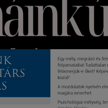
NK
Egy mély, megrázó és fels
folyamataiba! Tudattalan 
TÁRS
felismerjük-e őket? Képes
közül?
S
A mozdulatok nyelvén elm
magára ismerhet.
Pszichológiai mélység, le