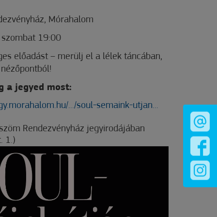
ndezvényház, Mórahalom
., szombat 19:00
ges előadást – merülj el a lélek táncában,
 nézőpontból!
g a jegyed most:
egy.morahalom.hu/.../soul-semaink-utjan...
yszöm Rendezvényház jegyirodájában
 1.)