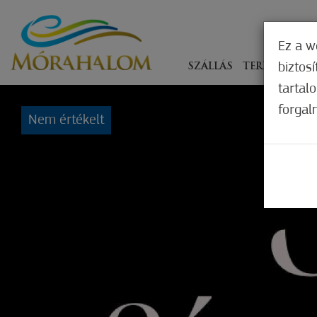
Ez a w
biztos
SZÁLLÁS
TERÍTÉKEN
tartal
forgal
Nem értékelt