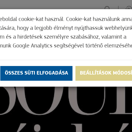
eboldal cookie-kat használ. Cookie-kat használunk ann
ítására, hogy a legjobb élményt nyújthassuk webhelyün
ÉLMÉNYSZERZÉS
ZÖLD FÓKUSZ
GYÓGYHELY
MERRE, M
om és a hirdetések személyre szabásához, valamint a
munk Google Analytics segítségével történő elemzéséh
ÖSSZES SÜTI ELFOGADÁSA
BEÁLLÍTÁSOK MÓDOS