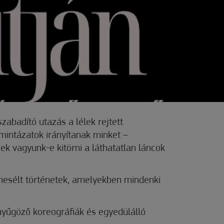
zabadító utazás a lélek rejtett
mintázatok irányítanak minket –
ek vagyunk-e kitörni a láthatatlan láncok
esélt történetek, amelyekben mindenki
nyűgöző koreográfiák és egyedülálló