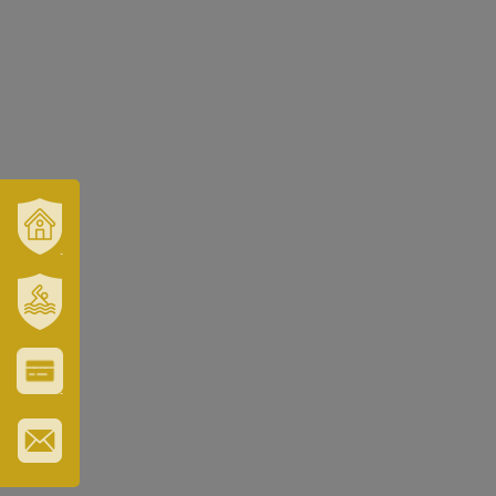
VÁROSUNK
ÉS
TÉRSÉGÜNK
SZT.
ERZSÉBET
GYÓGYFÜRDŐ
VÁROS-
ÉS
TURISZTIKAI
KÁRTYA
IRATKOZZON
FEL