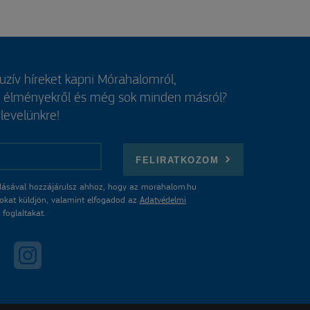
luzív híreket kapni Mórahalomról,
, élményekről és még sok minden másról?
rlevelünkre!
FELIRATKOZOM
ásával hozzájárulsz ahhoz, hogy az morahalom.hu
atokat küldjön, valamint elfogadod az
Adatvédelmi
foglaltakat.