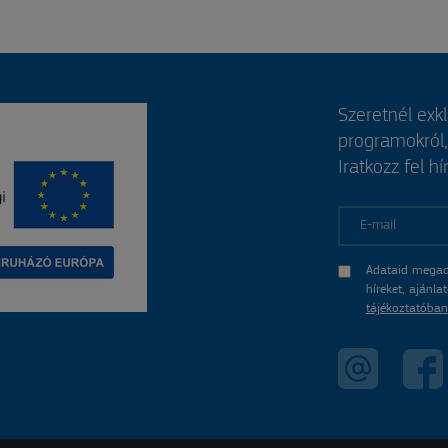
Szeretnél exk
programokról
Iratkozz fel hí
E-mail
Adataid megad
híreket, ajánl
tájékoztatóban