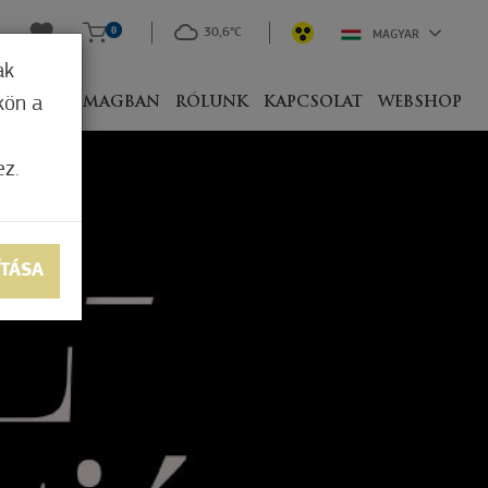
0
30,6°C
MAGYAR
ak
kön a
IVEL
CSOMAGBAN
RÓLUNK
KAPCSOLAT
WEBSHOP
ez.
ÍTÁSA