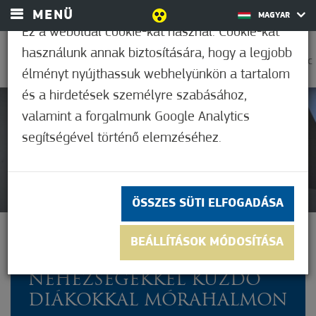
MENÜ
MAGYAR
Ez a weboldal cookie-kat használ. Cookie-kat
használunk annak biztosítására, hogy a legjobb
0
31,7°C
élményt nyújthassuk webhelyünkön a tartalom
és a hirdetések személyre szabásához,
valamint a forgalmunk Google Analytics
Nem értékelt
segítségével történő elemzéséhez.
ÖSSZES SÜTI ELFOGADÁSA
SZAKEMBEREK
BEÁLLÍTÁSOK MÓDOSÍTÁSA
FOGLALKOZNAK TANULÁSI
NEHÉZSÉGEKKEL KÜZDŐ
DIÁKOKKAL MÓRAHALMON