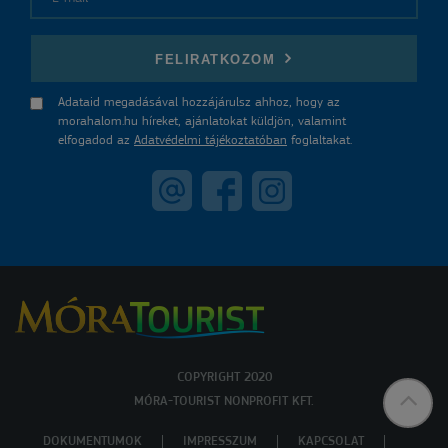
E-mail
FELIRATKOZOM
Adataid megadásával hozzájárulsz ahhoz, hogy az
morahalom.hu híreket, ajánlatokat küldjön, valamint
elfogadod az
Adatvédelmi tájékoztatóban
foglaltakat.
COPYRIGHT 2020
MÓRA-TOURIST NONPROFIT KFT.
DOKUMENTUMOK
IMPRESSZUM
KAPCSOLAT