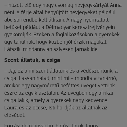
– húzott elő egy nagy csomag névjegykártyát Anna
néni. A férje által begyűjtött névjegyeket például
abc sorrendbe kell állítani. A nagy nyomtatott
betűket például a Délmagyar keresztrejtvényein
gyakorolják. Ezeken a foglalkozásokon a gyerekek
úgy tanulnak, hogy közben jól érzik magukat.
Látszik, mindannyian szívesen járnak ide.
Szent állatuk, a csiga
– Jaj, ez a mi szent állatunk és a védőszentünk, a
csiga. Lassan halad, mint mi – mondta a tanárnő,
amikor egy nagyméretű befőttes üveget vettünk
észre az egyik asztalon. Az üvegben egy afrikai
csiga lakik, amely a gyerekek nagy kedvence.
Laura és az öccse, Isti hordják az állatnak az
eleséget.
Forrás: delmagyar.hu, Fotós: Török János