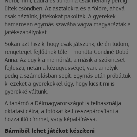
Norbi, Timi, Laura és Johanna csak néhány percig
ültek csöndben. Az asztalokra és a földre, ahová
csak néztünk, játékokat pakoltak. A gyerekek
hamarosan egymás szavába vágva magyarázták a
játékszabályokat.
Sokan azt hiszik, hogy csak játszunk, de én tudom,
rengeteget fejlődnek tőle – mondta Gondiné Dobó
Anna. Az egyik a memóriát, a másik a szókincset
fejleszti, netán a kézügyességet, van, amelyik
pedig a számolásban segít. Egymás után próbáltuk
ki ezeket a gyerekekkel úgy, hogy kicsit mi is
gyerekké váltunk.
A tanárnő a Délmagyarországot is felhasználja
oktatási célra, a fotókat kell összepárosítani a
hozzá illő címmel, vagy képaláírással.
Bármiből lehet játékot készíteni