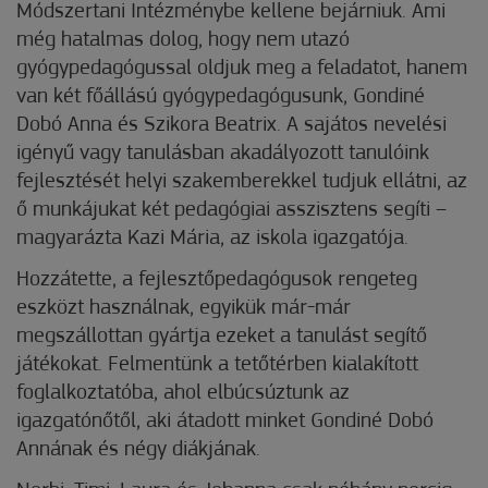
Módszertani Intézménybe kellene bejárniuk. Ami
még hatalmas dolog, hogy nem utazó
gyógypedagógussal oldjuk meg a feladatot, hanem
van két főállású gyógypedagógusunk, Gondiné
Dobó Anna és Szikora Beatrix. A sajátos nevelési
igényű vagy tanulásban akadályozott tanulóink
fejlesztését helyi szakemberekkel tudjuk ellátni, az
ő munkájukat két pedagógiai asszisztens segíti –
magyarázta Kazi Mária, az iskola igazgatója.
Hozzátette, a fejlesztőpedagógusok rengeteg
eszközt használnak, egyikük már-már
megszállottan gyártja ezeket a tanulást segítő
játékokat. Felmentünk a tetőtérben kialakított
foglalkoztatóba, ahol elbúcsúztunk az
igazgatónőtől, aki átadott minket Gondiné Dobó
Annának és négy diákjának.