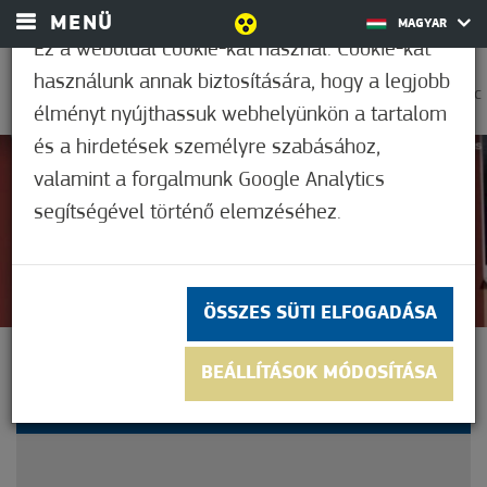
MENÜ
MAGYAR
Ez a weboldal cookie-kat használ. Cookie-kat
használunk annak biztosítására, hogy a legjobb
0
36,1°C
élményt nyújthassuk webhelyünkön a tartalom
és a hirdetések személyre szabásához,
valamint a forgalmunk Google Analytics
Nem értékelt
segítségével történő elemzéséhez.
ÖSSZES SÜTI ELFOGADÁSA
SZÉCHENYI EMLÉKHELY
BEÁLLÍTÁSOK MÓDOSÍTÁSA
MÓRAHALMON