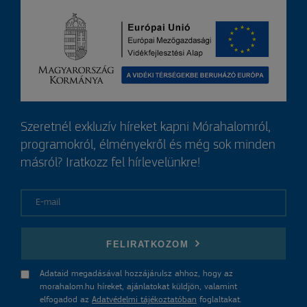
Szeretnél exkluzív híreket kapni Mórahalomról,
programokról, élményekről és még sok minden
másról? Iratkozz fel hírlevelünkre!
E-mail
FELIRATKOZOM
Adataid megadásával hozzájárulsz ahhoz, hogy az
morahalom.hu híreket, ajánlatokat küldjön, valamint
elfogadod az
Adatvédelmi tájékoztatóban
foglaltakat.