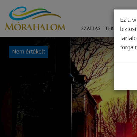
Ez a w
biztos
SZÁLLÁS
TERÍTÉKEN
tartal
forgal
Nem értékelt