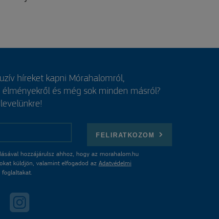
luzív híreket kapni Mórahalomról,
, élményekről és még sok minden másról?
rlevelünkre!
FELIRATKOZOM
ásával hozzájárulsz ahhoz, hogy az morahalom.hu
atokat küldjön, valamint elfogadod az
Adatvédelmi
foglaltakat.