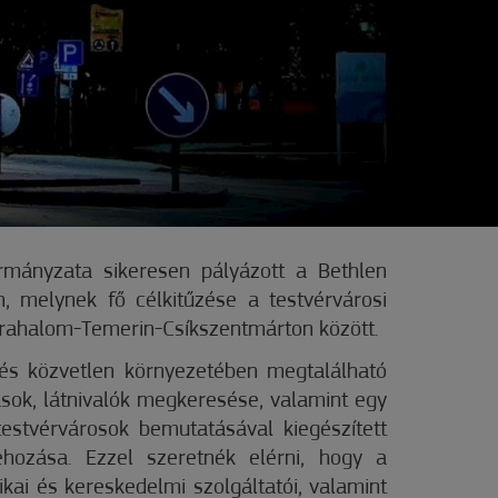
mányzata sikeresen pályázott a Bethlen
n, melynek fő célkitűzése a testvérvárosi
órahalom-Temerin-Csíkszentmárton között.
 és közvetlen környezetében megtalálható
ások, látnivalók megkeresése, valamint egy
estvérvárosok bemutatásával kiegészített
rehozása. Ezzel szeretnék elérni, hogy a
tikai és kereskedelmi szolgáltatói, valamint