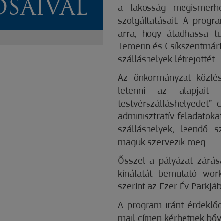
OSAIVAL
a lakosság megismerhes
szolgáltatásait. A prog
arra, hogy átadhassa tur
Temerin és Csíkszentmárt
szálláshelyek létrejöttét.
Az önkormányzat közlés
letenni az alapjait
testvérszálláshelyedet” 
adminisztratív feladatoka
szálláshelyek, leendő s
maguk szervezik meg.
Ősszel a pályázat zárás
kínálatát bemutató wor
szerint az Ezer Év Parkjá
A program iránt érdeklőd
mail címen kérhetnek bő