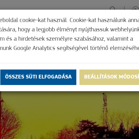
eboldal cookie-kat használ. Cookie-kat használunk ann
ítására, hogy a legjobb élményt nyújthassuk webhelyün
ÉLMÉNYSZERZÉS
ZÖLD FÓKUSZ
GYÓGYHELY
MERRE, M
om és a hirdetések személyre szabásához, valamint a
munk Google Analytics segítségével történő elemzéséh
ÖSSZES SÜTI ELFOGADÁSA
BEÁLLÍTÁSOK MÓDOS