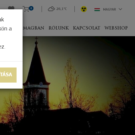
0
26,1°C
MAGYAR
ak
kön a
IVEL
CSOMAGBAN
RÓLUNK
KAPCSOLAT
WEBSHOP
ez.
ÍTÁSA