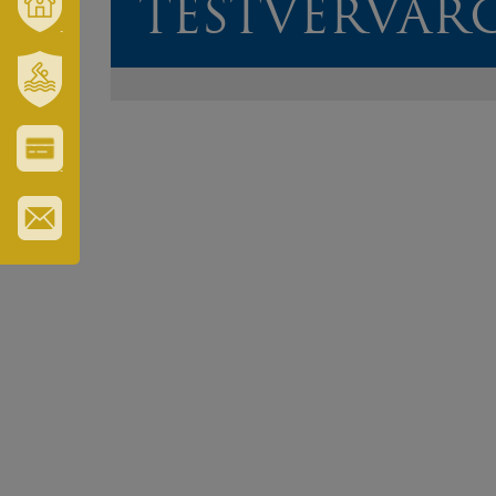
TESTVÉRVÁR
VÁROSUNK
ÉS
TÉRSÉGÜNK
SZT.
ERZSÉBET
GYÓGYFÜRDŐ
VÁROS-
ÉS
TURISZTIKAI
KÁRTYA
IRATKOZZON
FEL
HÍRLEVELÜNKRE