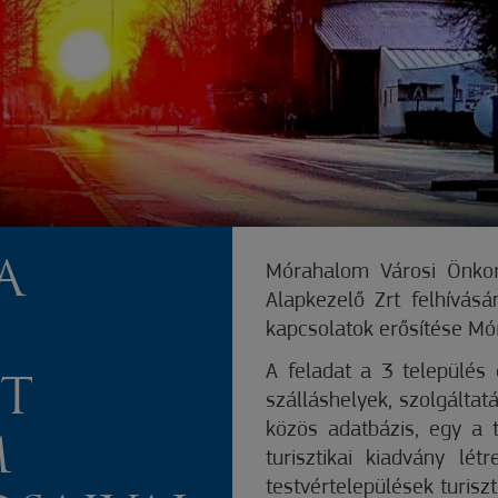
A
Mórahalom Városi Önkor
Alapkezelő Zrt felhívásá
kapcsolatok erősítése M
A feladat a 3 település
IT
szálláshelyek, szolgáltat
közös adatbázis, egy a t
M
turisztikai kiadvány lét
testvértelepülések turisz