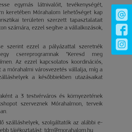
se egymás látnivalóit, tevékenységét,
ram keretében Mórahalom lehetőséget kap
isztikai területen szerzett tapasztalatait
on számára, ezzel segítve a vállalkozások,
e szerint ezzel a pályázattal szeretnék
 egy csereprogramnak “Keresd meg
címen. Az ezzel kapcsolatos koordinációs,
t a mórahalmi városvezetés vállalja, míg a
zálláshelyek a későbbiekben utazásaikat
aként a 3 testvérváros és környezetének
kshopot szerveznek Mórahalmon, terveik
ban.
ő szálláshelyek, szolgáltatók az alábbi e-
vebb tájékoztatást: tdm@morahalom.hu