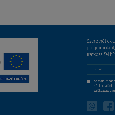
Szeretnél exk
programokról
Iratkozz fel hí
E-mail
Adataid megad
híreket, ajánl
tájékoztatóban