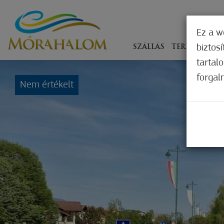
Ez a w
biztos
SZÁLLÁS
TERÍTÉKEN
tartal
forgal
Nem értékelt