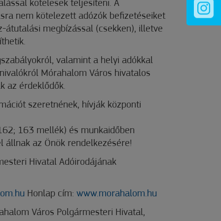
lással kötelesek teljesíteni. A
sra nem kötelezett adózók befizetéseiket
-átutalási megbízással (csekken), illetve
thetik.
gszabályokról, valamint a helyi adókkal
dnivalókról Mórahalom Város hivatalos
k az érdeklődők.
mációt szeretnének, hívják központi
162; 163 mellék) és munkaidőben
 állnak az Önök rendelkezésére!
esteri Hivatal Adóirodájának
om.hu
Honlap cím:
www.morahalom.hu
ahalom Város Polgármesteri Hivatal,