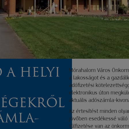
 A HELYI
Mórahalom Város Önkormá
a lakosságot és a gazdálk
adófizetési kötelezettségg
elektronikus úton megküld
SÉGEKRŐL
aktuális adószámla-kivon
Az értesítést minden oly
ÁMLA-
jövőben esedékessé váló h
túlfizetése van az önkorm