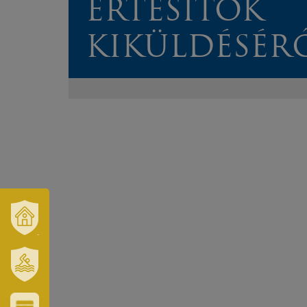
ÉRTESÍTŐK
KIKÜLDÉSÉR
VÁROSUNK
ÉS
TÉRSÉGÜNK
SZT.
ERZSÉBET