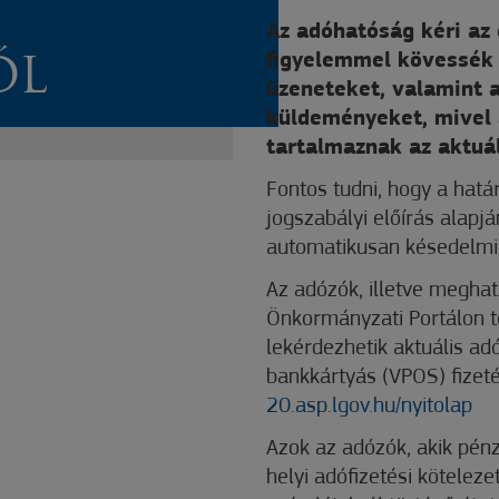
Az adóhatóság kéri az 
figyelemmel kövessék 
ŐL
üzeneteket, valamint 
küldeményeket, mivel 
tartalmaznak az aktuál
Fontos tudni, hogy a határ
jogszabályi előírás alap
automatikusan késedelmi 
Az adózók, illetve meghat
Önkormányzati Portálon t
lekérdezhetik aktuális a
bankkártyás (VPOS) fizeté
20.asp.lgov.hu/nyitolap
Azok az adózók, akik pénz
helyi adófizetési köteleze