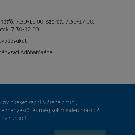
 hétfő: 7:30-16:00, szerda: 7:30-17:00,
tek: 7.30-12.00.
űködésüket!
ányzati Adóhatósága
luzív híreket kapni Mórahalomról,
, élményekről és még sok minden másról?
rlevelünkre!