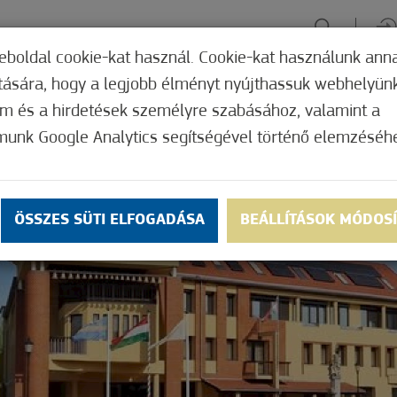
eboldal cookie-kat használ. Cookie-kat használunk ann
ítására, hogy a legjobb élményt nyújthassuk webhelyün
ÉLMÉNYSZERZÉS
ZÖLD FÓKUSZ
GYÓGYHELY
MERRE, M
om és a hirdetések személyre szabásához, valamint a
munk Google Analytics segítségével történő elemzéséh
ÖSSZES SÜTI ELFOGADÁSA
BEÁLLÍTÁSOK MÓDOS