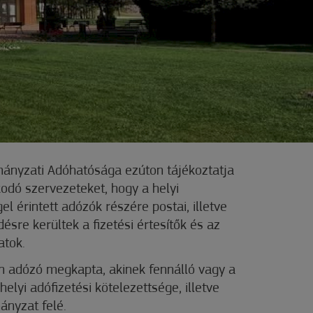
nyzati Adóhatósága ezúton tájékoztatja
odó szervezeteket, hogy a helyi
el érintett adózók részére postai, illetve
ésre kerültek a fizetési értesítők és az
atok.
an adózó megkapta, akinek fennálló vagy a
elyi adófizetési kötelezettsége, illetve
ányzat felé.