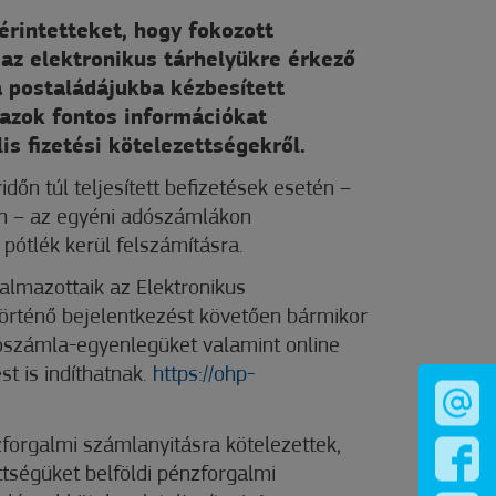
érintetteket, hogy fokozott
az elektronikus tárhelyükre érkező
a postaládájukba kézbesített
azok fontos információkat
is fizetési kötelezettségekről.
időn túl teljesített befizetések esetén –
ján – az egyéni adószámlákon
pótlék kerül felszámításra.
almazottaik az Elektronikus
örténő bejelentkezést követően bármikor
dószámla-egyenlegüket valamint online
st is indíthatnak.
https://ohp-
forgalmi számlanyitásra kötelezettek,
ttségüket belföldi pénzforgalmi