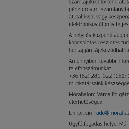
számlájukról történő átuta
pénzforgalmi számlanyitá
átutalással vagy készpénz
elektronikus úton is teljesí
A helyi és központi adójo
kapcsolatos részletes tu
honlapján tájékozódhatna
Amennyiben további infor
telefonszámunkat
+36 (62) 281-022 (161; 
munkatársaink készséggel
Mórahalom Város Polgárm
elérhetőségei:
E-mail cím:
ado@morahal
Ügyfélfogadás helye: Mór