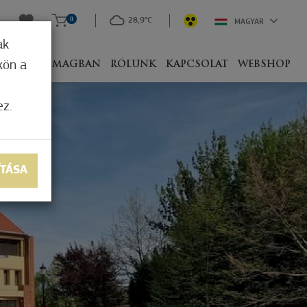
0
28,9°C
MAGYAR
ak
kön a
IVEL
CSOMAGBAN
RÓLUNK
KAPCSOLAT
WEBSHOP
ez.
ÍTÁSA