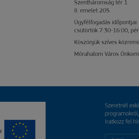
Szentháromság tér 1.
II. emelet 205.
Ügyfélfogadás időpontjai:
csütörtök 7:30-16:00, pén
Köszönjük szíves közrem
Mórahalom Város Önkorm
Szeretnél exk
programokról
Iratkozz fel hí