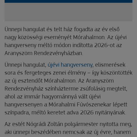
Ünnepi hangulat és telt ház fogadta az év első
nagy közösségi eseményét Mórahalmon. Az újévi
hangverseny méltó módon indította 2026-ot az
Aranyszöm Rendezvényházban.
Ünnepi hangulat,
újévi hangverseny
, elismerések
sora és fergeteges zenei élmény – így köszöntötték
az új esztendőt Mórahalmon. Az Aranyszöm
Rendezvényház színházterme zsúfolásig megtelt,
ahol az immár hagyománnyá vált újévi
hangversenyen a Mórahalmi Fúvószenekar lépett
színpadra, méltó keretet adva 2026 nyitányának.
Az estét Nógrádi Zoltán polgármester nyitotta meg,
aki ünnepi beszédében nemcsak az új évre, hanem