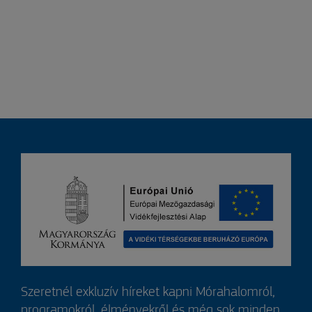
Szeretnél exkluzív híreket kapni Mórahalomról,
programokról, élményekről és még sok minden