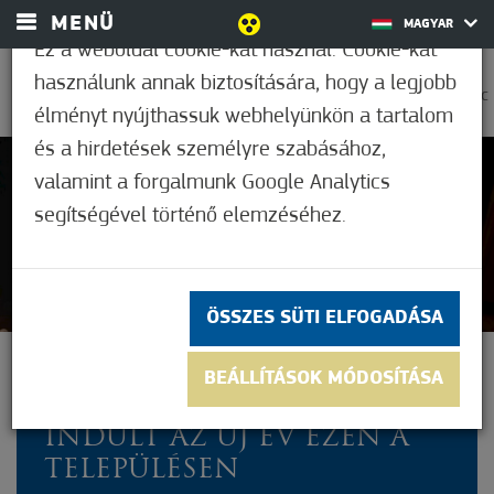
MENÜ
MAGYAR
Ez a weboldal cookie-kat használ. Cookie-kat
használunk annak biztosítására, hogy a legjobb
0
36,2°C
élményt nyújthassuk webhelyünkön a tartalom
és a hirdetések személyre szabásához,
valamint a forgalmunk Google Analytics
Nem értékelt
segítségével történő elemzéséhez.
ÖSSZES SÜTI ELFOGADÁSA
TELT HÁZAS ÚJÉVI
BEÁLLÍTÁSOK MÓDOSÍTÁSA
HANGVERSENNYEL
INDULT AZ ÚJ ÉV EZEN A
TELEPÜLÉSEN