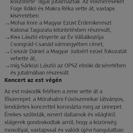
köszönete” díjjal jutalmazták. Az elismeréseket
Füge Ildikó és Makra Réka vette át, vastaps
kíséretében.
Mohai Imre a Magyar Ezüst Érdemkereszt
Katonai Tagozata kitüntetésben részesült,
Kiss László elnyerte az Év Vállalkozója
Csongrád-Csanád vármegyében címet,
Csiszár Dániel a Magyar Judoért ezüst fokozatát
vehette át,
míg Sárközi László az OPSZ elnöki dicséretében
és jutalmában részesült.
Koncert az est végén
Az est második felében a zene vette át a
főszerepet: a Mórahalmi Fúvószenekar látványos,
lendületes koncerttel koronázta meg az ünnepet.
Énekes szólisták, ismert dallamok és világhírű
slágerek gondoskodtak arról, hogy a közönség
mosollyal, vastapssal és valódi újévi hangulatban