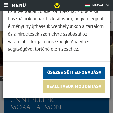
MENÜ
MAGYAR
Ez a weboldal cookie-kat használ. Cookie-kat
használunk annak biztosítására, hogy a legjobb
0
23,9°C
élményt nyújthassuk webhelyünkön a tartalom
és a hirdetések személyre szabásához,
valamint a forgalmunk Google Analytics
Nem értékelt
segítségével történő elemzéséhez.
ÖSSZES SÜTI ELFOGADÁSA
12
BEÁLLÍTÁSOK MÓDOSÍTÁSA
TEPERTŐVEL ÉS PÁLINKÁVAL
ÜNNEPELTEK
MÓRAHALMON