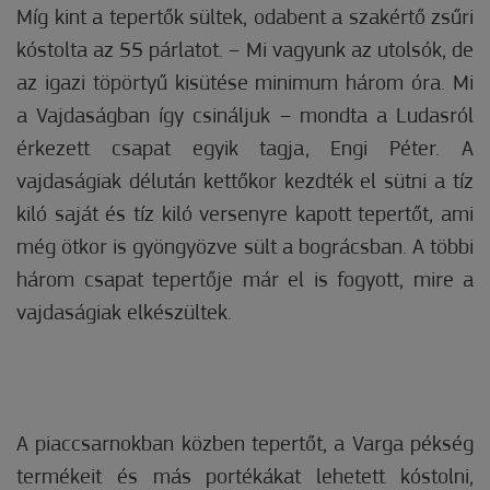
Míg kint a tepertők sültek, odabent a szakértő zsűri
kóstolta az 55 párlatot. – Mi vagyunk az utolsók, de
az igazi töpörtyű kisütése minimum három óra. Mi
a Vajdaságban így csináljuk – mondta a Ludasról
érkezett csapat egyik tagja, Engi Péter. A
vajdaságiak délután kettőkor kezdték el sütni a tíz
kiló saját és tíz kiló versenyre kapott tepertőt, ami
még ötkor is gyöngyözve sült a bográcsban. A többi
három csapat tepertője már el is fogyott, mire a
vajdaságiak elkészültek.
A piaccsarnokban közben tepertőt, a Varga pékség
termékeit és más portékákat lehetett kóstolni,