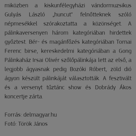
miközben a kiskunfélegyházi vándormuzsikus
Gulyás László „huncut" felnőtteknek szóló
népmesékkel szórakoztatta a közönséget. A
pálinkaversenyen három kategóriában hirdettek
győztest. Bér- és magánfőzés kategóriában Tornai
Ferenc birse, kereskedelmi kategóriában a Gong
Pálinkaház Irsai Olivér szőlőpálinkája lett az első, a
legjobb ágyasnak pedig Bozóki Róbert, zöld dió
ágyon készült pálinkáját választották. A fesztivált
és a versenyt tűztánc show és Dobrády Ákos
koncertje zárta.
Forrás: delmagyar.hu
Fotó: Török János