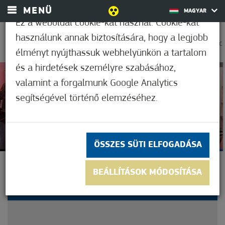
MENÜ
MAGYAR
Ez a weboldal cookie-kat használ. Cookie-kat
használunk annak biztosítására, hogy a legjobb
0
32,8°C
élményt nyújthassuk webhelyünkön a tartalom
és a hirdetések személyre szabásához,
valamint a forgalmunk Google Analytics
Nem értékelt
segítségével történő elemzéséhez.
ÖSSZES SÜTI ELFOGADÁSA
TIZEDIK ÉVADÁT HIRDETTE
BEÁLLÍTÁSOK MÓDOSÍTÁSA
MEG A LOVAS SZÍNHÁZ