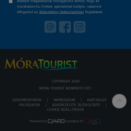
Adataid megadásával hozzájárulsz ahhoz, hogy az
morahalom.hu híreket, ajánlatokat küldjön, valamint
elfogadod az
Adatvédelmi tájékoztatóban
foglaltakat.
COPYRIGHT 2020
MÓRA-TOURIST NONPROFIT KFT.
DOKUMENTUMOK
IMPRESSZUM
KAPCSOLAT
PÁLYÁZATOK
ADATKEZELÉSI TÁJÉKOZTATÓ
COOKIE BEÁLLÍTÁSOK
Powered by
a product of