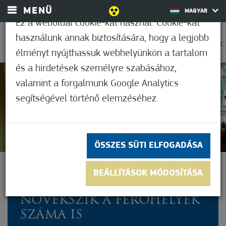
MENÜ
MAGYAR
Ez a weboldal cookie-kat használ. Cookie-kat
használunk annak biztosítására, hogy a legjobb
0
26,1°C
élményt nyújthassuk webhelyünkön a tartalom
és a hirdetések személyre szabásához,
valamint a forgalmunk Google Analytics
Nem értékelt
segítségével történő elemzéséhez.
ÖSSZES SÜTI ELFOGADÁSA
TOVÁBB ÚJULNAK A
BEÁLLÍTÁSOK MÓDOSÍTÁSA
TÉRSÉGBEN A BÖLCSŐDÉK,
NÖVEKSZIK A FÉRŐHELYEK
SZÁMA IS