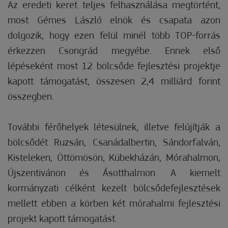
Az eredeti keret teljes felhasználása megtörtént,
most Gémes László elnök és csapata azon
dolgozik, hogy ezen felül minél több TOP-forrás
érkezzen Csongrád megyébe. Ennek első
lépéseként most 12 bölcsőde fejlesztési projektje
kapott támogatást, összesen 2,4 milliárd forint
összegben.
További férőhelyek létesülnek, illetve felújítják a
bölcsődét Ruzsán, Csanádalbertin, Sándorfalván,
Kisteleken, Öttömösön, Kübekházán, Mórahalmon,
Újszentivánon és Ásotthalmon. A kiemelt
kormányzati célként kezelt bölcsődefejlesztések
mellett ebben a körben két mórahalmi fejlesztési
projekt kapott támogatást.