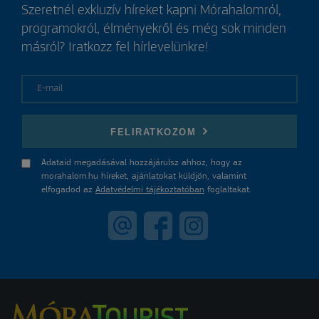
Szeretnél exkluzív híreket kapni Mórahalomról,
programokról, élményekről és még sok minden
másról? Iratkozz fel hírlevelünkre!
E-mail
FELIRATKOZOM
Adataid megadásával hozzájárulsz ahhoz, hogy az
morahalom.hu híreket, ajánlatokat küldjön, valamint
elfogadod az
Adatvédelmi tájékoztatóban
foglaltakat.