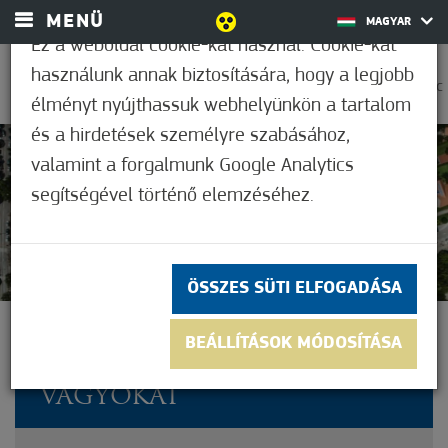
MENÜ
MAGYAR
Ez a weboldal cookie-kat használ. Cookie-kat
használunk annak biztosítására, hogy a legjobb
0
21,1°C
élményt nyújthassuk webhelyünkön a tartalom
és a hirdetések személyre szabásához,
valamint a forgalmunk Google Analytics
Nem értékelt
segítségével történő elemzéséhez.
ÖSSZES SÜTI ELFOGADÁSA
TOVÁBBRA IS VÁRJA A
BEÁLLÍTÁSOK MÓDOSÍTÁSA
GYÓGYFÜRDŐ A PIHENNI
VÁGYÓKAT