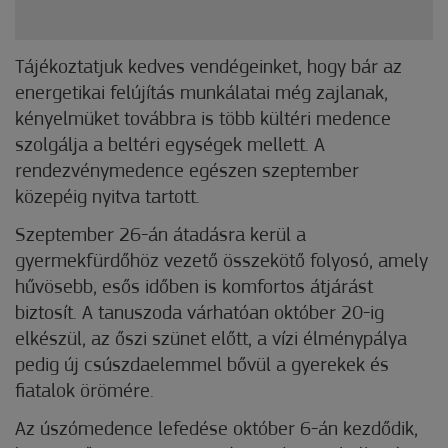
Tájékoztatjuk kedves vendégeinket, hogy bár az
energetikai felújítás munkálatai még zajlanak,
kényelmüket továbbra is több kültéri medence
szolgálja a beltéri egységek mellett. A
rendezvénymedence egészen szeptember
közepéig nyitva tartott.
Szeptember 26-án átadásra kerül a
gyermekfürdőhöz vezető összekötő folyosó, amely
hűvösebb, esős időben is komfortos átjárást
biztosít. A tanuszoda várhatóan október 20-ig
elkészül, az őszi szünet előtt, a vízi élménypálya
pedig új csúszdaelemmel bővül a gyerekek és
fiatalok örömére.
Az úszómedence lefedése október 6-án kezdődik,