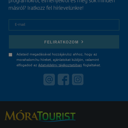
programokról, élményekről és még sok minden
másról? Iratkozz fel hírlevelünkre!
E-mail
FELIRATKOZOM
Adataid megadásával hozzájárulsz ahhoz, hogy az
morahalom.hu híreket, ajánlatokat küldjön, valamint
elfogadod az
Adatvédelmi tájékoztatóban
foglaltakat.