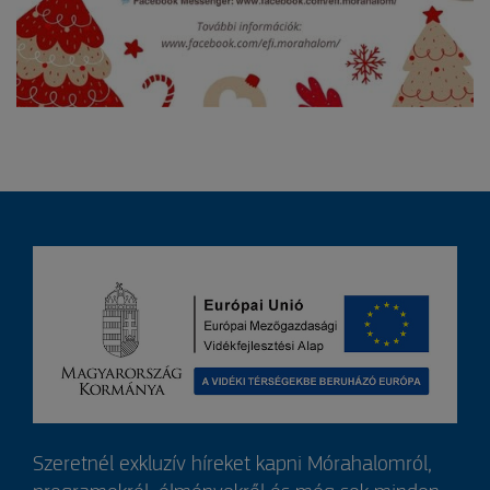
Szeretnél exkluzív híreket kapni Mórahalomról,