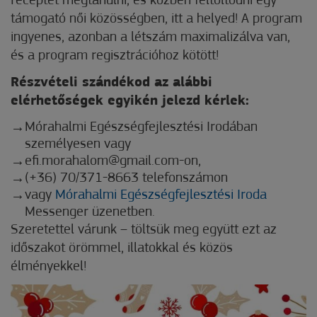
receptet megtanulni, és közben feltöltődni egy
támogató női közösségben, itt a helyed! A program
ingyenes, azonban a létszám maximalizálva van,
és a program regisztrációhoz kötött!
Részvételi szándékod az alábbi
elérhetőségek egyikén jelezd kérlek:
Mórahalmi Egészségfejlesztési Irodában
személyesen vagy
efi.morahalom@gmail.com-on,
(+36) 70/371-8663 telefonszámon
vagy
Mórahalmi Egészségfejlesztési Iroda
Messenger üzenetben.
Szeretettel várunk – töltsük meg együtt ezt az
időszakot örömmel, illatokkal és közös
élményekkel!