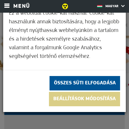
MENÜ
MAGYAR
Ez a weboldal cookie-kat használ. Cookie-kat
használunk annak biztosítására, hogy a legjobb
0
31,7°C
élményt nyújthassuk webhelyünkön a tartalom
és a hirdetések személyre szabásához,
valamint a forgalmunk Google Analytics
Nem értékelt
segítségével történő elemzéséhez.
ÖSSZES SÜTI ELFOGADÁSA
TUDATOS ÜNNEPI
BEÁLLÍTÁSOK MÓDOSÍTÁSA
FINOMSÁGOK!