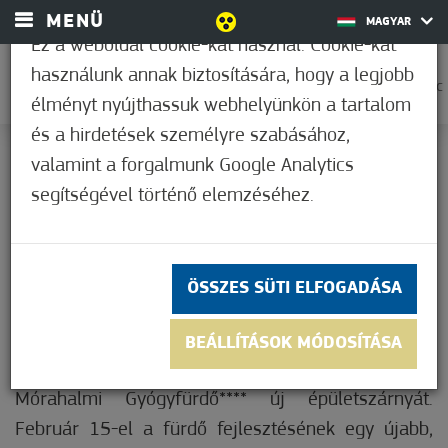
MENÜ
MAGYAR
Ez a weboldal cookie-kat használ. Cookie-kat
használunk annak biztosítására, hogy a legjobb
0
25,6°C
élményt nyújthassuk webhelyünkön a tartalom
és a hirdetések személyre szabásához,
ÚJ ÉPÜLETSZÁRNY KERÜLT
valamint a forgalmunk Google Analytics
Nem értékelt
ÁTADÁSRA AZ ERZSÉBET
segítségével történő elemzéséhez.
MÓRAHALMI
GYÓGYFÜRDŐBEN****
ÖSSZES SÜTI ELFOGADÁSA
BEÁLLÍTÁSOK MÓDOSÍTÁSA
Ünnepélyes keretek között adták át az Erzsébet
Mórahalmi Gyógyfürdő**** új épületszárnyát.
Február 15-el a fürdő fejlesztésének egy újabb,