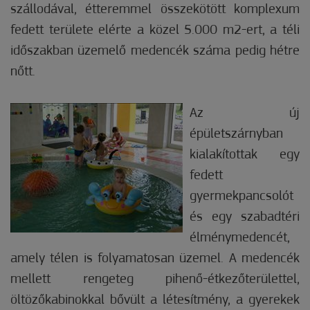
szállodával, étteremmel összekötött komplexum
fedett területe elérte a közel 5.000 m2-ert, a téli
időszakban üzemelő medencék száma pedig hétre
nőtt.
Az új
épületszárnyban
kialakítottak egy
fedett
gyermekpancsolót
és egy szabadtéri
élménymedencét,
amely télen is folyamatosan üzemel. A medencék
mellett rengeteg pihenő-étkezőterülettel,
öltözőkabinokkal bővült a létesítmény, a gyerekek