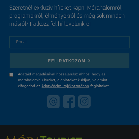
Szeretnél exkluzív híreket kapni Mórahalomról,
programokról, élményekről és még sok minden
másról? Iratkozz fel hírlevelünkre!
E-mail
FELIRATKOZOM
Adataid megadásával hozzájárulsz ahhoz, hogy az
morahalom.hu híreket, ajánlatokat küldjön, valamint
elfogadod az
Adatvédelmi tájékoztatóban
foglaltakat.