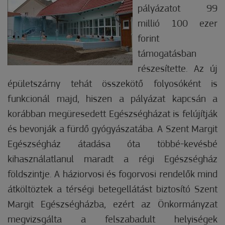
pályázatot 99
millió 100 ezer
forint
támogatásban
részesítette. Az új
épületszárny tehát összekötő folyosóként is
funkcionál majd, hiszen a pályázat kapcsán a
korábban megüresedett Egészségházat is felújítják
és bevonják a fürdő gyógyászatába. A Szent Margit
Egészségház átadása óta többé-kevésbé
kihasználatlanul maradt a régi Egészségház
földszintje. A háziorvosi és fogorvosi rendelők mind
átköltöztek a térségi betegellátást biztosító Szent
Margit Egészségházba, ezért az Önkormányzat
megvizsgálta a felszabadult helyiségek