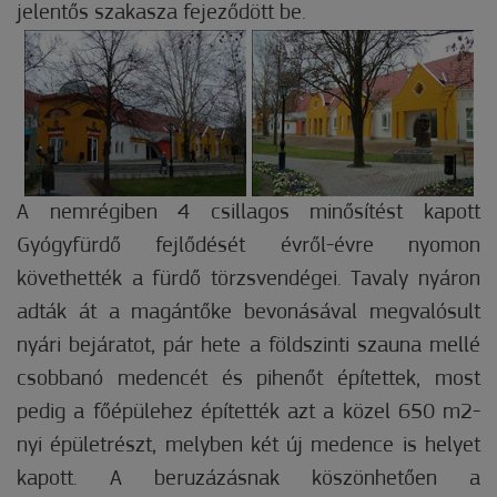
jelentős szakasza fejeződött be.
A nemrégiben 4 csillagos minősítést kapott
Gyógyfürdő fejlődését évről-évre nyomon
követhették a fürdő törzsvendégei. Tavaly nyáron
adták át a magántőke bevonásával megvalósult
nyári bejáratot, pár hete a földszinti szauna mellé
csobbanó medencét és pihenőt építettek, most
pedig a főépülehez építették azt a közel 650 m2-
nyi épületrészt, melyben két új medence is helyet
kapott. A beruzázásnak köszönhetően a