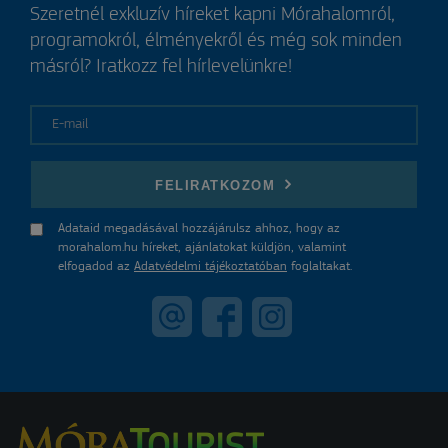
Szeretnél exkluzív híreket kapni Mórahalomról,
programokról, élményekről és még sok minden
másról? Iratkozz fel hírlevelünkre!
E-mail
FELIRATKOZOM
Adataid megadásával hozzájárulsz ahhoz, hogy az
morahalom.hu híreket, ajánlatokat küldjön, valamint
elfogadod az
Adatvédelmi tájékoztatóban
foglaltakat.