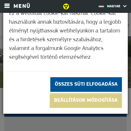
MENÜ
MAGYAR
Ez a weboldal cookie-kat használ. Cookie-kat
használunk annak biztosítására, hogy a legjobb
0
25,0°C
élményt nyújthassuk webhelyünkön a tartalom
és a hirdetések személyre szabásához,
valamint a forgalmunk Google Analytics
Nem értékelt
segítségével történő elemzéséhez.
ÖSSZES SÜTI ELFOGADÁSA
ÚJ JÁTSZÓTÉR
BEÁLLÍTÁSOK MÓDOSÍTÁSA
MÓRAHALMON