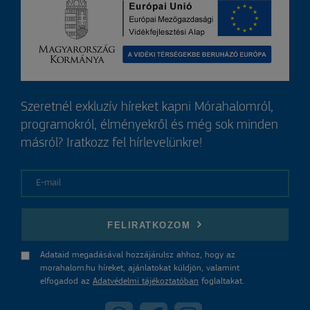
Szeretnél exkluzív híreket kapni Mórahalomról,
programokról, élményekről és még sok minden
másról? Iratkozz fel hírlevelünkre!
E-mail
FELIRATKOZOM
Adataid megadásával hozzájárulsz ahhoz, hogy az
morahalom.hu híreket, ajánlatokat küldjön, valamint
elfogadod az
Adatvédelmi tájékoztatóban
foglaltakat.