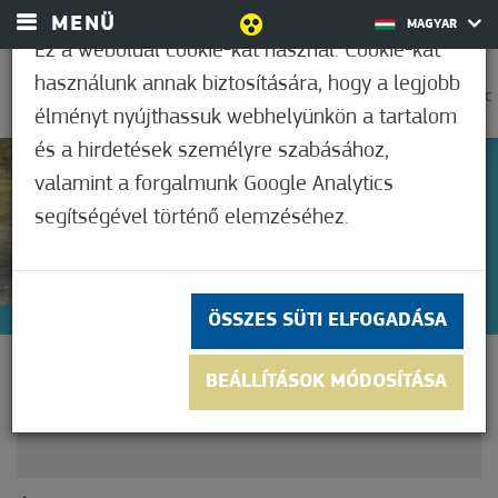
MENÜ
MAGYAR
Ez a weboldal cookie-kat használ. Cookie-kat
használunk annak biztosítására, hogy a legjobb
0
27,8°C
élményt nyújthassuk webhelyünkön a tartalom
és a hirdetések személyre szabásához,
valamint a forgalmunk Google Analytics
Nem értékelt
segítségével történő elemzéséhez.
ÖSSZES SÜTI ELFOGADÁSA
ÚJABB KÖZÖSSÉGI FUTÁS
BEÁLLÍTÁSOK MÓDOSÍTÁSA