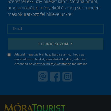
Szeretnél exkluzív híreket kapni Mórahalomról,
programokról, élményekről és még sok minden
másról? Iratkozz fel hírlevelünkre!
E-mail
FELIRATKOZOM
Adataid megadásával hozzájárulsz ahhoz, hogy az
morahalom.hu híreket, ajánlatokat küldjön, valamint
elfogadod az
Adatvédelmi tájékoztatóban
foglaltakat.