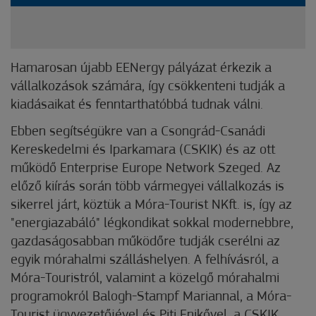
Hamarosan újabb EENergy pályázat érkezik a
vállalkozások számára, így csökkenteni tudják a
kiadásaikat és fenntarthatóbbá tudnak válni.
Ebben segítségükre van a Csongrád-Csanádi
Kereskedelmi és Iparkamara (CSKIK) és az ott
működő Enterprise Europe Network Szeged. Az
előző kiírás során több vármegyei vállalkozás is
sikerrel járt, köztük a Móra-Tourist NKft. is, így az
"energiazabáló" légkondikat sokkal modernebbre,
gazdaságosabban működőre tudják cserélni az
egyik mórahalmi szálláshelyen. A felhívásról, a
Móra-Touristról, valamint a közelgő mórahalmi
programokról Balogh-Stampf Mariannal, a Móra-
Tourist ügyvezetőjével és Piti Enikővel, a CSKIK