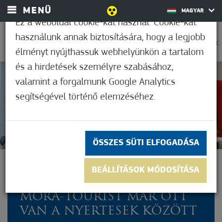
MENÜ
MAGYAR
Ez a weboldal cookie-kat használ. Cookie-kat
használunk annak biztosítására, hogy a legjobb
0
37,2°C
élményt nyújthassuk webhelyünkön a tartalom
és a hirdetések személyre szabásához,
valamint a forgalmunk Google Analytics
Nem értékelt
segítségével történő elemzéséhez.
ÖSSZES SÜTI ELFOGADÁSA
ÚJABB PÁLYÁZAT
BEÁLLÍTÁSOK MÓDOSÍTÁSA
VÁLLALKOZÁSOKNAK – A
MÓRA-TOURIST MÁR OTT
VAN A NYERTESEK KÖZÖTT