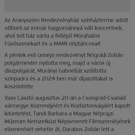
Az Aranyszöm Rendezvényház színházterme adott
otthont az immár hagyománnyá vált koncertnek,
ahol telt ház várta a fellépő Mórahalmi
Fúvószenekart és a MAMI néptáncosait.
A péntek esti ünnepi rendezvényt Nógrádi Zoltán
polgármester nyitotta meg, majd a város új
díszpolgárát, Murányi Gabriellát szólította
színpadra és a 2024-ben már díjazottakat is
köszöntötte.
Vass László augusztus 20-án a Csongrád-Csanád
vármegye Közrendjéért és Közbiztonságáért kapott
kitüntetést, Tandi Barbara a Magyar Néprajzi
Múzeum Nemzetközi Népismereti Filmszemléjének
elismerését vehette át, Darabos Zoltán lett a