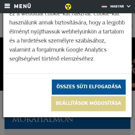
MENÜ
MAGYAR
Ez a weboldal cookie-kat használ. Cookie-kat
használunk annak biztosítására, hogy a legjobb
0
26,1°C
élményt nyújthassuk webhelyünkön a tartalom
és a hirdetések személyre szabásához,
valamint a forgalmunk Google Analytics
Nem értékelt
segítségével történő elemzéséhez.
ÖSSZES SÜTI ELFOGADÁSA
ÚJÉVI HANGVERSENNYEL
BEÁLLÍTÁSOK MÓDOSÍTÁSA
KÖSZÖNTÖTTÉK 2025-ÖT
MÓRAHALMON