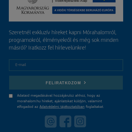
Szeretnél exkluzív híreket kapni Mórahalomról,
programokról, élményekről és még sok minden
másról? Iratkozz fel hírlevelünkre!
E-mail
FELIRATKOZOM
Adataid megadásával hozzájárulsz ahhoz, hogy az
morahalom.hu híreket, ajánlatokat küldjön, valamint
elfogadod az
Adatvédelmi tájékoztatóban
foglaltakat.