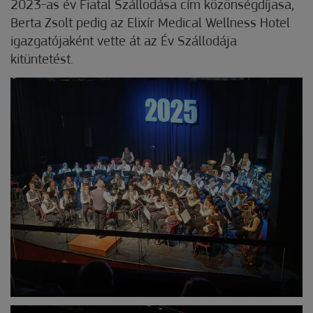
2023-as év Fiatal Szállodása cím közönségdíjasa,
Berta Zsolt pedig az Elixír Medical Wellness Hotel
igazgatójaként vette át az Év Szállodája
kitüntetést.