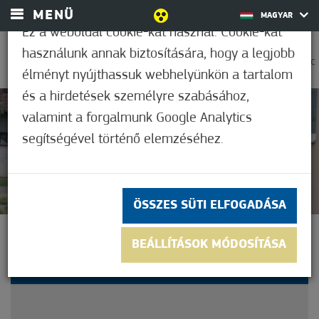
MENÜ
MAGYAR
Ez a weboldal cookie-kat használ. Cookie-kat
használunk annak biztosítására, hogy a legjobb
0
26,1°C
élményt nyújthassuk webhelyünkön a tartalom
és a hirdetések személyre szabásához,
valamint a forgalmunk Google Analytics
Nem értékelt
segítségével történő elemzéséhez.
ÖSSZES SÜTI ELFOGADÁSA
ÚJRAINDUL A JÁRDALAP
BEÁLLÍTÁSOK MÓDOSÍTÁSA
AKCIÓ