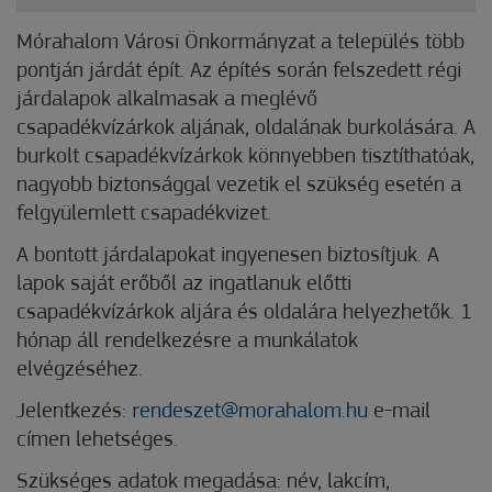
Mórahalom Városi Önkormányzat a település több
pontján járdát épít. Az építés során felszedett régi
járdalapok alkalmasak a meglévő
csapadékvízárkok aljának, oldalának burkolására. A
burkolt csapadékvízárkok könnyebben tisztíthatóak,
nagyobb biztonsággal vezetik el szükség esetén a
felgyülemlett csapadékvizet.
A bontott járdalapokat ingyenesen biztosítjuk. A
lapok saját erőből az ingatlanuk előtti
csapadékvízárkok aljára és oldalára helyezhetők. 1
hónap áll rendelkezésre a munkálatok
elvégzéséhez.
Jelentkezés:
rendeszet@morahalom.hu
e-mail
címen lehetséges.
Szükséges adatok megadása: név, lakcím,