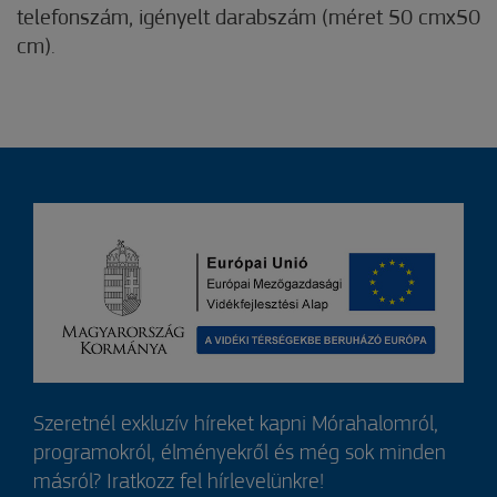
telefonszám, igényelt darabszám (méret 50 cmx50
cm).
Szeretnél exkluzív híreket kapni Mórahalomról,
programokról, élményekről és még sok minden
másról? Iratkozz fel hírlevelünkre!