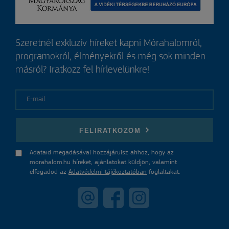
Szeretnél exkluzív híreket kapni Mórahalomról,
programokról, élményekről és még sok minden
másról? Iratkozz fel hírlevelünkre!
E-mail
FELIRATKOZOM
Adataid megadásával hozzájárulsz ahhoz, hogy az
morahalom.hu híreket, ajánlatokat küldjön, valamint
elfogadod az
Adatvédelmi tájékoztatóban
foglaltakat.