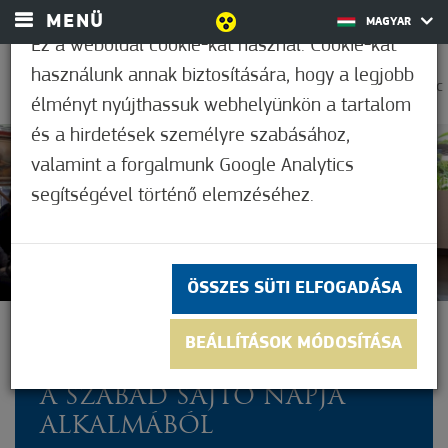
MENÜ
MAGYAR
Ez a weboldal cookie-kat használ. Cookie-kat
használunk annak biztosítására, hogy a legjobb
0
20,6°C
élményt nyújthassuk webhelyünkön a tartalom
és a hirdetések személyre szabásához,
valamint a forgalmunk Google Analytics
Nem értékelt
segítségével történő elemzéséhez.
ÖSSZES SÜTI ELFOGADÁSA
ÚJSÁGÍRÓKAT LÁTTAK
BEÁLLÍTÁSOK MÓDOSÍTÁSA
VENDÉGÜL MÓRAHALMON
A SZABAD SAJTÓ NAPJA
ALKALMÁBÓL