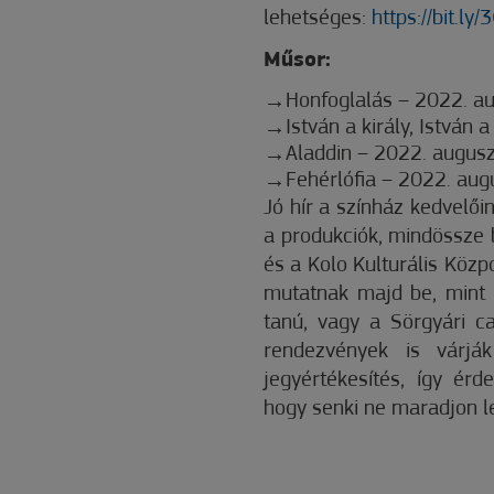
lehetséges:
https://bit.ly/
Műsor:
Honfoglalás – 2022. au
István a király, István
Aladdin – 2022. augusz
Fehérlófia – 2022. aug
Jó hír a színház kedvelői
a produkciók, mindössze
és a Kolo Kulturális Közp
mutatnak majd be, mint a
tanú, vagy a Sörgyári ca
rendezvények is várjá
jegyértékesítés, így érd
hogy senki ne maradjon le