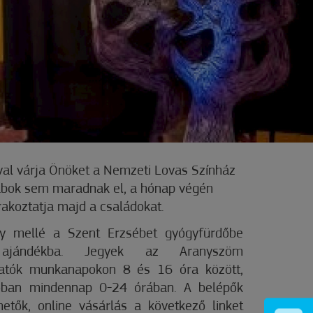
val várja Önöket a Nemzeti Lovas Színház
bok sem maradnak el, a hónap végén
rakoztatja majd a családokat.
y mellé a Szent Erzsébet gyógyfürdőbe
ajándékba. Jegyek az Aranyszöm
atók munkanapokon 8 és 16 óra között,
ióban mindennap 0-24 órában. A belépők
thetők, online vásárlás a következő linket