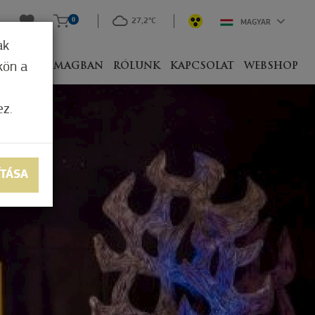
0
27,2°C
MAGYAR
ak
kön a
IVEL
CSOMAGBAN
RÓLUNK
KAPCSOLAT
WEBSHOP
ez.
ÍTÁSA