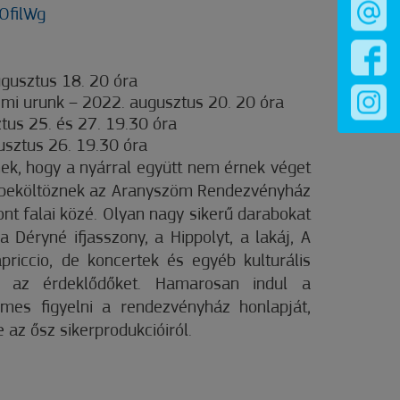
3OfilWg
gusztus 18. 20 óra
 a mi urunk – 2022. augusztus 20. 20 óra
tus 25. és 27. 19.30 óra
usztus 26. 19.30 óra
nek, hogy a nyárral együtt nem érnek véget
 beköltöznek az Aranyszöm Rendezvényház
ont falai közé. Olyan nagy sikerű darabokat
 Déryné ifjasszony, a Hippolyt, a lakáj, A
priccio, de koncertek és egyéb kulturális
k az érdeklődőket. Hamarosan indul a
emes figyelni a rendezvényház honlapját,
 az ősz sikerprodukcióiról.