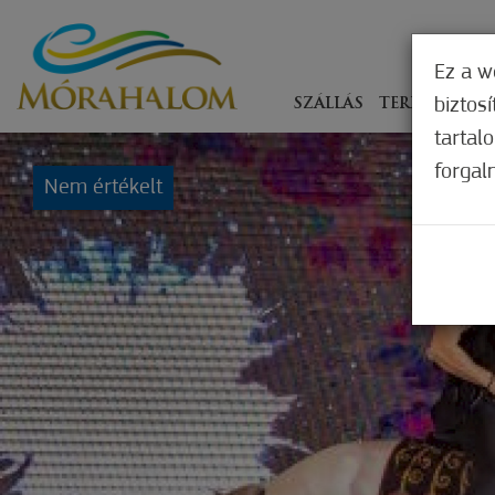
Ez a w
biztos
SZÁLLÁS
TERÍTÉKEN
tartal
forgal
Nem értékelt