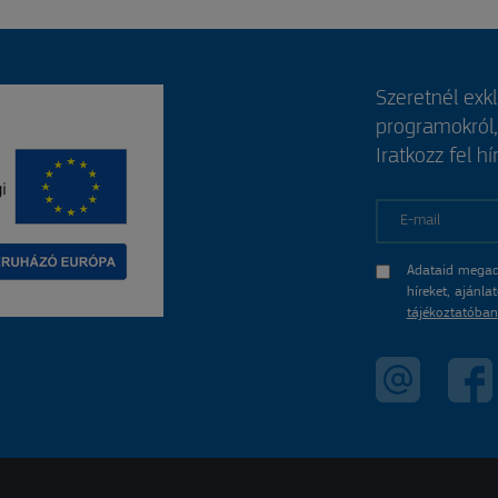
Szeretnél exk
programokról
Iratkozz fel hí
E-mail
Adataid megad
híreket, ajánl
tájékoztatóban