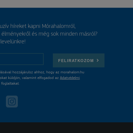
luzív híreket kapni Mórahalomról,
, élményekről és még sok minden másról?
rlevelünkre!
FELIRATKOZOM
ásával hozzájárulsz ahhoz, hogy az morahalom.hu
atokat küldjön, valamint elfogadod az
Adatvédelmi
foglaltakat.