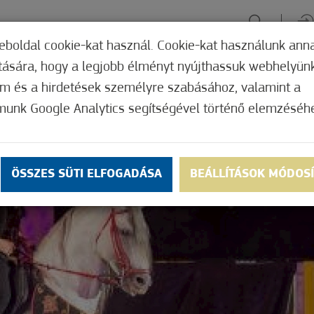
eboldal cookie-kat használ. Cookie-kat használunk ann
ítására, hogy a legjobb élményt nyújthassuk webhelyün
ÉLMÉNYSZERZÉS
ZÖLD FÓKUSZ
GYÓGYHELY
MERRE, M
om és a hirdetések személyre szabásához, valamint a
munk Google Analytics segítségével történő elemzéséh
ÖSSZES SÜTI ELFOGADÁSA
BEÁLLÍTÁSOK MÓDOS