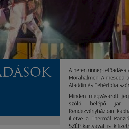
ADÁSOK
A héten ünnepi előadásai
Mórahalmon. A mesedara
Aladdin és Fehérlófia szó
Minden megvásárolt jeg
szóló belépő jár 
Rendezvényházban kaph
illetve a Thermál Panz
SZÉP-kártyával is kifize