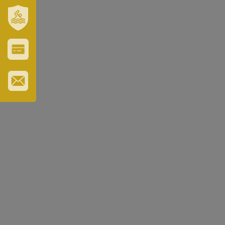
VÁROSUNK
ÉS
TÉRSÉGÜNK
SZT.
ERZSÉBET
GYÓGYFÜRDŐ
VÁROS-
ÉS
TURISZTIKAI
KÁRTYA
IRATKOZZON
FEL
HÍRLEVELÜNKRE