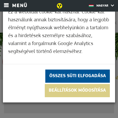
MENÜ
MAGYAR
Ez a weboldal cookie-kat használ. Cookie-kat
használunk annak biztosítására, hogy a legjobb
0
25,0°C
élményt nyújthassuk webhelyünkön a tartalom
és a hirdetések személyre szabásához,
valamint a forgalmunk Google Analytics
Nem értékelt
segítségével történő elemzéséhez.
ÖSSZES SÜTI ELFOGADÁSA
VÁROSKARÁCSONY
BEÁLLÍTÁSOK MÓDOSÍTÁSA