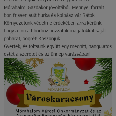
örvendeztetjük meg az összegyűlteket a
Mórahalmi Gazdakör jóvoltából. Mennyei forralt
bor, frissen sült hurka és kolbász vár Rátok!
Környezetünk védelme érdekében arra kérünk,
hogy a forralt borhoz hozzatok magatokkal saját
poharat, bögrét! Köszönjük.
Gyertek, és töltsünk együtt egy meghitt, hangulatos
estét a szeretet és az ünnep varázsában!