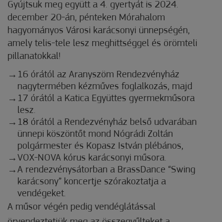
Gyújtsuk meg együtt a 4. gyertyát is 2024.
december 20-án, pénteken Mórahalom
hagyományos Városi karácsonyi ünnepségén,
amely telis-tele lesz meghittséggel és örömteli
pillanatokkal!
16 órától az Aranyszöm Rendezvényház
nagytermében kézműves foglalkozás, majd
17 órától a Katica Együttes gyermekműsora
lesz.
18 órától a Rendezvényház belső udvarában
ünnepi köszöntőt mond Nógrádi Zoltán
polgármester és Kopasz István plébános,
VOX-NOVA kórus karácsonyi műsora.
A rendezvénysátorban a BrassDance “Swing
karácsony” koncertje szórakoztatja a
vendégeket.
A műsor végén pedig vendéglátással