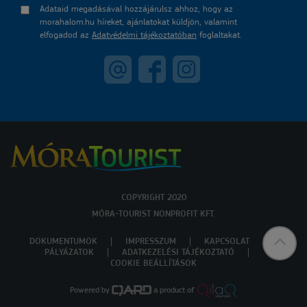
Adataid megadásával hozzájárulsz ahhoz, hogy az
morahalom.hu híreket, ajánlatokat küldjön, valamint
elfogadod az
Adatvédelmi tájékoztatóban
foglaltakat.
COPYRIGHT 2020
MÓRA-TOURIST NONPROFIT KFT.
DOKUMENTUMOK
IMPRESSZUM
KAPCSOLAT
PÁLYÁZATOK
ADATKEZELÉSI TÁJÉKOZTATÓ
COOKIE BEÁLLÍTÁSOK
Powered by
a product of