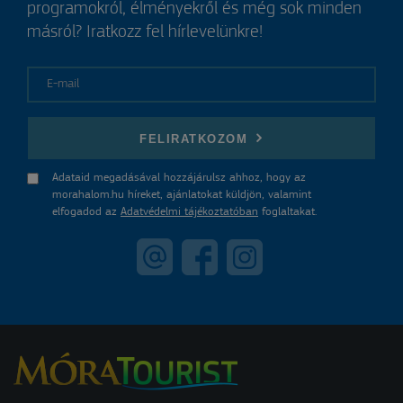
programokról, élményekről és még sok minden
másról? Iratkozz fel hírlevelünkre!
E-mail
FELIRATKOZOM
Adataid megadásával hozzájárulsz ahhoz, hogy az
morahalom.hu híreket, ajánlatokat küldjön, valamint
elfogadod az
Adatvédelmi tájékoztatóban
foglaltakat.