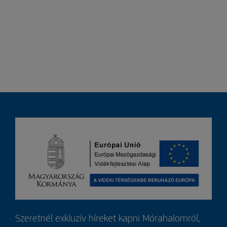
Szeretnél exkluzív híreket kapni Mórahalomról,