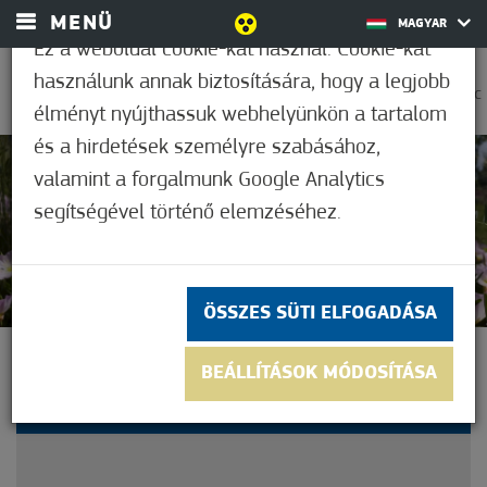
MENÜ
MAGYAR
Ez a weboldal cookie-kat használ. Cookie-kat
használunk annak biztosítására, hogy a legjobb
0
30,6°C
élményt nyújthassuk webhelyünkön a tartalom
és a hirdetések személyre szabásához,
valamint a forgalmunk Google Analytics
Nem értékelt
segítségével történő elemzéséhez.
ÖSSZES SÜTI ELFOGADÁSA
VIRÁGBA BORULT AZ EZER
BEÁLLÍTÁSOK MÓDOSÍTÁSA
ÉV PARKJA