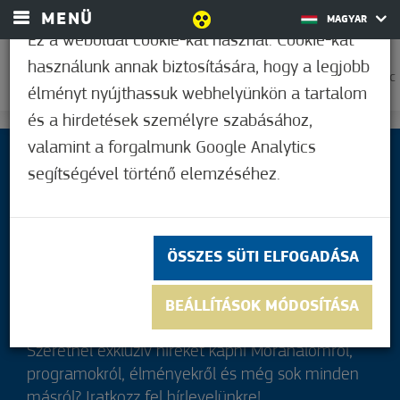
MENÜ
MAGYAR
Ez a weboldal cookie-kat használ. Cookie-kat
használunk annak biztosítására, hogy a legjobb
0
25,0°C
élményt nyújthassuk webhelyünkön a tartalom
és a hirdetések személyre szabásához,
valamint a forgalmunk Google Analytics
segítségével történő elemzéséhez.
ÖSSZES SÜTI ELFOGADÁSA
BEÁLLÍTÁSOK MÓDOSÍTÁSA
Szeretnél exkluzív híreket kapni Mórahalomról,
programokról, élményekről és még sok minden
másról? Iratkozz fel hírlevelünkre!