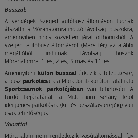
Busszal:
A vendégek Szeged autóbusz-állomáson tudnak
átszállni a Mórahalomra induló távolsági buszokra,
amennyiben nincs közvetlen járat otthonukból. A
szegedi autóbusz-állomásról (Mars tér) az alábbi
megállóból indulnak távolsági buszok
Mórahalomra: 1-es, 2-es, 3-mas és 11-es.
Amennyiben
külön busszal
érkezik a településre,
a busz
parkolás
ára a Móradomb körúton található
Sportcsarnok parkolójában
van lehetőség. A
fürdő bejáratánál, a Millennium sétány felől
ideiglenes parkolásra (ki –és beszállás erejéig) van
csak lehetőségük.
Vonattal:
Mórahalom nem rendelkezik vasútállomással, így