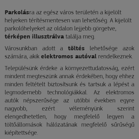
Parkolás
ra az egész város területén a kijelölt
helyeken térítésmentesen van lehetőség. A kijelölt
parkolóhelyeket az oldalon lejjebb görgetve,
térképen illusztrálva
találja meg.
Városunkban adott a
töltés
lehetősége azok
számára, akik
elektromos autóval
rendelkeznek.
Településünk érdeke a környezettudatosság, ezért
mindent megteszünk annak érdekében, hogy ehhez
minden feltételt biztosítsunk és tartsuk a lépést a
legmodernebb technológiákkal. Az elektromos
autók népszerűsége az utóbbi években egyre
nagyobb, ezért véleményünk szerint
elengedhetetlen, hogy megfelelő legyen a
töltőállomások hálózatának megfelelő sűrűségű
kiépítettsége.