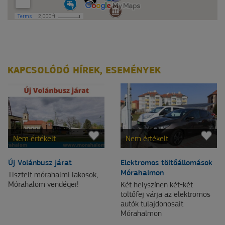
KAPCSOLÓDÓ HÍREK, ESEMÉNYEK
Nem értékelt
Nem értékelt
Új Volánbusz járat
Elektromos töltőállomások
Mórahalmon
Tisztelt mórahalmi lakosok,
Mórahalom vendégei!
Két helyszínen két-két
töltőfej várja az elektromos
autók tulajdonosait
Mórahalmon