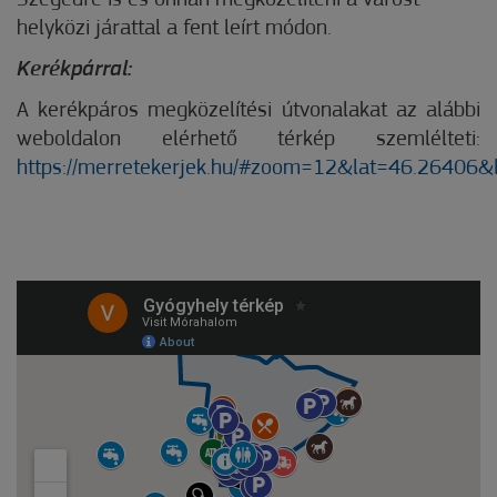
Szegedre is és onnan megközelíteni a várost
helyközi járattal a fent leírt módon.
Kerékpárral:
A kerékpáros megközelítési útvonalakat az alábbi
weboldalon elérhető térkép szemlélteti:
https://merretekerjek.hu/#zoom=12&lat=46.26406