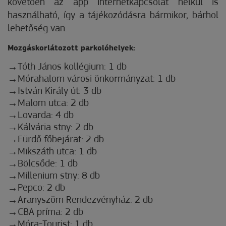
követően az app internetkapcsolat nélkül is
használható, így a tájékozódásra bármikor, bárhol
lehetőség van.
Mozgáskorlátozott parkolóhelyek:
Tóth János kollégium: 1 db
Mórahalom városi önkormányzat: 1 db
István Király út: 3 db
Malom utca: 2 db
Lovarda: 4 db
Kálvária stny: 2 db
Fürdő főbejárat: 2 db
Mikszáth utca: 1 db
Bölcsőde: 1 db
Millenium stny: 8 db
Pepco: 2 db
Aranyszöm Rendezvényház: 2 db
CBA príma: 2 db
Móra-Tourist: 1 db