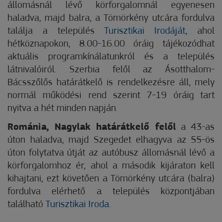
állomásnál lévő körforgalomnál egyenesen
haladva, majd balra, a Tömörkény utcára fordulva
találja a település
Turisztikai Irodáját
, ahol
hétköznapokon, 8.00-16.00 óráig tájékozódhat
aktuális programkínálatunkról és a település
látnivalóiról. Szerbia felől az Ásotthalom-
Bácsszőlős határátkelő is rendelkezésre áll, mely
normál működési rend szerint 7-19 óráig tart
nyitva a hét minden napján.
Románia, Nagylak határátkelő felől
a 43-as
úton haladva, majd Szegedet elhagyva az 55-ös
úton folytatva útját az autóbusz állomásnál lévő a
körforgalomhoz ér, ahol a második kijáraton kell
kihajtani, ezt követően a Tömörkény utcára (balra)
fordulva elérhető a település központjában
található
Turisztikai Iroda
.