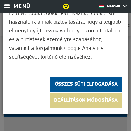
MENÜ
MAGYAR
Ez a weboldal cookie-kat használ. Cookie-kat
használunk annak biztosítására, hogy a legjobb
0
25,6°C
élményt nyújthassuk webhelyünkön a tartalom
és a hirdetések személyre szabásához,
valamint a forgalmunk Google Analytics
Nem értékelt
segítségével történő elemzéséhez.
ÖSSZES SÜTI ELFOGADÁSA
MEGKÖZELÍTÉS ÉS
BEÁLLÍTÁSOK MÓDOSÍTÁSA
PARKOLÁSI LEHETŐSÉGEK