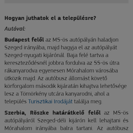
Hogyan juthatok el a településre?
Autóval:
Budapest felől
az M5-ös autópályán haladjon
Szeged irányába, majd hagyja el az autópályát
Szeged-nyugati kijárónál. Baja felé tartva a
kereszteződésnél jobbra fordulva az 55-ös útra
rákanyarodva egyenesen Mórahalom városába
ütközik majd. Az autóbusz állomást követő
körforgalom második kijáratán kihajtva lehetősége
lesz a Tömörkény utcára kanyarodni, ahol a
település
Turisztikai Irodáját
találja meg.
Szerbia, Röszke határátkelő felől
az M5-ös
autópályáról Szeged-déli kijárón kell lehajtani és
Mórahalom irányába balra tartani. Az autóbusz