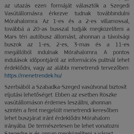
az utazás ezen formáját választók a Szegedi
Vasútállomásra érkezve tudnak továbbindulni
Mórahalomra. Az 1-es és a 2-es villamossal,
továbbá a 20-as busszal tudják megközelíteni a
Mars téri autóbusz állomást, ahonnan a távolsági
buszok az 1-es, 2-es, 3-mas és a 11-es
megállóból indulnak Mórahalomra. A pontos
indulások időpontjáról az információs pultnál lehet
érdeklődni, vagy az alábbi menetrendi tervezőben:
https://menetrendek.hu/
Szerbiából a Szabadka-Szeged vasútvonal biztosít
eljutási lehetőséget. Ebben az esetben Röszke
vasútállomáson érdemes leszállni, ahonnan
szintén a fent megjelölt menetrendi keresőben
lehet buszjárat iránt érdeklődni Mórahalom
irányába. De természetesen be lehet vonatozni