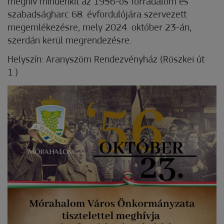
meghív mindenkit az 1956-os forradalom és
szabadságharc 68. évfordulójára szervezett
megemlékezésre, mely 2024. október 23-án,
szerdán kerül megrendezésre.
Helyszín: Aranyszöm Rendezvényház (Röszkei út
1.)