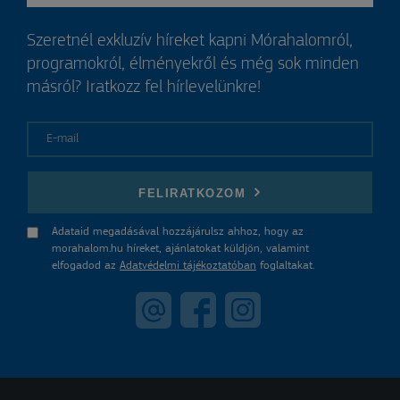
Szeretnél exkluzív híreket kapni Mórahalomról,
programokról, élményekről és még sok minden
másról? Iratkozz fel hírlevelünkre!
E-mail
FELIRATKOZOM
Adataid megadásával hozzájárulsz ahhoz, hogy az
morahalom.hu híreket, ajánlatokat küldjön, valamint
elfogadod az
Adatvédelmi tájékoztatóban
foglaltakat.