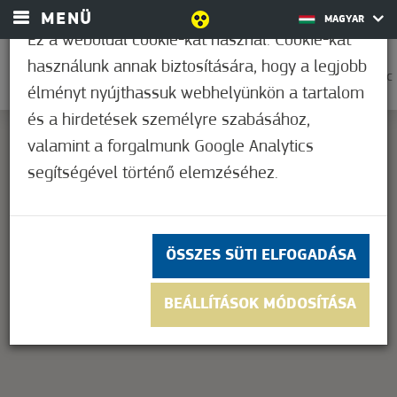
MENÜ
MAGYAR
Ez a weboldal cookie-kat használ. Cookie-kat
használunk annak biztosítására, hogy a legjobb
0
32,2°C
élményt nyújthassuk webhelyünkön a tartalom
és a hirdetések személyre szabásához,
valamint a forgalmunk Google Analytics
segítségével történő elemzéséhez.
This page can't load Google Maps correctly.
OK
Do you own this website?
ÖSSZES SÜTI ELFOGADÁSA
BEÁLLÍTÁSOK MÓDOSÍTÁSA