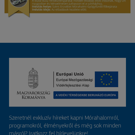
Szeretnél exkluzív híreket kapni Mórahalomról,
programokról, élményekről és még sok minden
másról? Iratkozz fel hírlevelünkre!