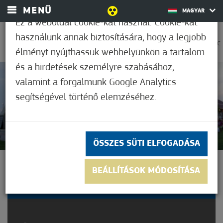
MENÜ
MAGYAR
Ez a weboldal cookie-kat használ. Cookie-kat
használunk annak biztosítására, hogy a legjobb
0
37,2°C
élményt nyújthassuk webhelyünkön a tartalom
és a hirdetések személyre szabásához,
valamint a forgalmunk Google Analytics
Nem értékelt
segítségével történő elemzéséhez.
ÖSSZES SÜTI ELFOGADÁSA
A FELESÉG NEGYVENNÉL
BEÁLLÍTÁSOK MÓDOSÍTÁSA
KEZDŐDIK