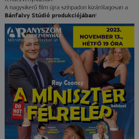
A nagysikerű film újra színpadon kizárólagosan a
Bánfalvy Stúdió produkciójában
!