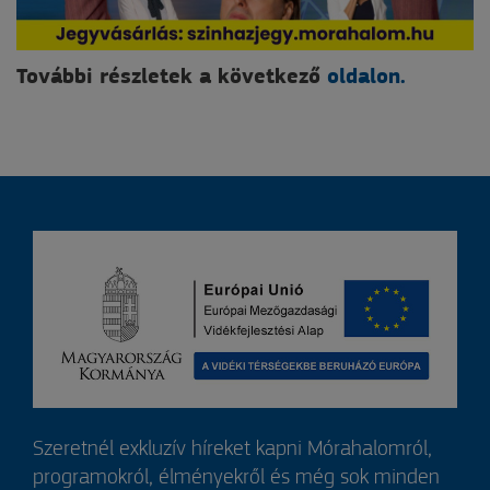
További részletek a következő
oldalon.
Szeretnél exkluzív híreket kapni Mórahalomról,
programokról, élményekről és még sok minden