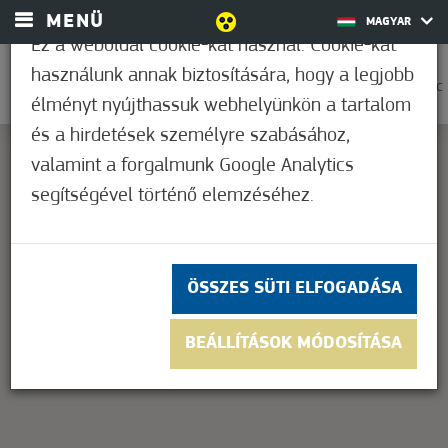
MENÜ
MAGYAR
Ez a weboldal cookie-kat használ. Cookie-kat
használunk annak biztosítására, hogy a legjobb
0
27,9°C
élményt nyújthassuk webhelyünkön a tartalom
és a hirdetések személyre szabásához,
valamint a forgalmunk Google Analytics
segítségével történő elemzéséhez.
This page can't load Google Maps correctly.
OK
Do you own this website?
ÖSSZES SÜTI ELFOGADÁSA
BEÁLLÍTÁSOK MÓDOSÍTÁSA