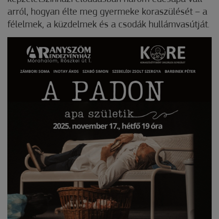
arról, hogyan élte meg gyermeke koraszülését – a
félelmek, a küzdelmek és a csodák hullámvasútját.