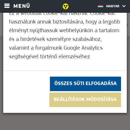
MENÜ
MAGYAR
Ez a weboldal cookie-kat használ. Cookie-kat
használunk annak biztosítására, hogy a legjobb
0
25,6°C
élményt nyújthassuk webhelyünkön a tartalom
és a hirdetések személyre szabásához,
valamint a forgalmunk Google Analytics
segítségével történő elemzéséhez.
This page can't load Google Maps correctly.
OK
Do you own this website?
ÖSSZES SÜTI ELFOGADÁSA
BEÁLLÍTÁSOK MÓDOSÍTÁSA